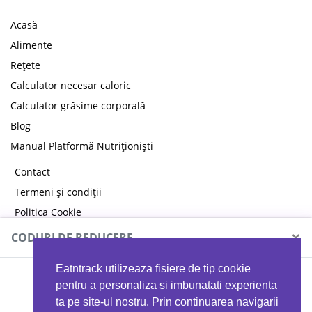
Acasă
Alimente
Rețete
Calculator necesar caloric
Calculator grăsime corporală
Blog
Manual Platformă Nutriționiști
Contact
Termeni și condiții
Politica Cookie
Politica de confidențialitate
×
CODURI DE REDUCERE
Eatntrack utilizeaza fisiere de tip cookie
MYPROTEIN
pentru a personaliza si imbunatati experienta
ta pe site-ul nostru. Prin continuarea navigarii