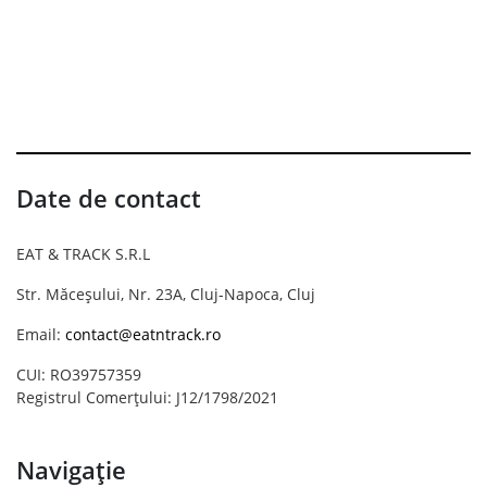
Date de contact
EAT & TRACK S.R.L
Str. Măceșului, Nr. 23A, Cluj-Napoca, Cluj
Email:
contact@eatntrack.ro
CUI: RO39757359
Registrul Comerțului: J12/1798/2021
Navigație