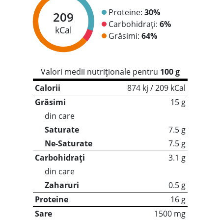
Proteine:
30%
209
Carbohidrați:
6%
kCal
Grăsimi:
64%
Valori medii nutriționale pentru
100 g
Calorii
874 kj / 209 kCal
Grăsimi
15 g
din care
Saturate
7.5 g
Ne-Saturate
7.5 g
Carbohidrați
3.1 g
din care
Zaharuri
0.5 g
Proteine
16 g
Sare
1500 mg