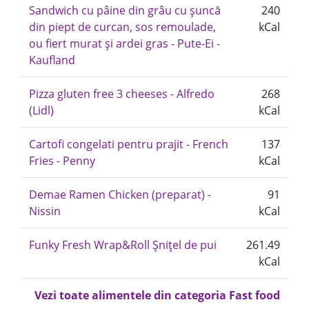
Sandwich cu pâine din grâu cu șuncă
240
din piept de curcan, sos remoulade,
kCal
ou fiert murat și ardei gras - Pute-Ei -
Kaufland
Pizza gluten free 3 cheeses - Alfredo
268
(Lidl)
kCal
Cartofi congelati pentru prajit - French
137
Fries - Penny
kCal
Demae Ramen Chicken (preparat) -
91
Nissin
kCal
Funky Fresh Wrap&Roll Şnițel de pui
261.49
kCal
Vezi toate alimentele din categoria Fast food