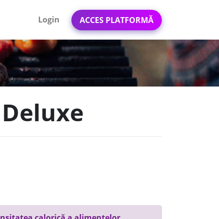
Login
ACCES PLATFORMĂ
a Deluxe
nsitatea calorică a alimentelor