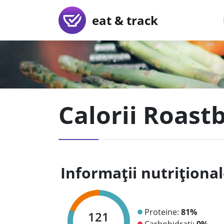
eat & track
Calorii Roast
Informații nutriționa
Proteine:
81%
121
Carbohidrați:
0%