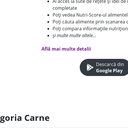
Ai acces la sute de rețete și idei d
completate
Poți vedea Nutri-Score-ul alimente
Poți căuta alimente prin scanarea 
Poți compara informațiile nutrițion
și multe multe altele...
Află mai multe detalii
Descarcă din
Google Play
egoria Carne