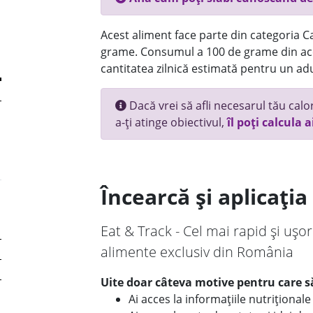
Acest aliment face parte din categoria Ca
grame. Consumul a 100 de grame din ace
cantitatea zilnică estimată pentru un adu
Dacă vrei să afli necesarul tău calori
a-ți atinge obiectivul,
îl poți calcula a
Încearcă și aplicați
Eat & Track - Cel mai rapid și ușor
alimente exclusiv din România
Uite doar câteva motive pentru care să
Ai acces la informațiile nutriționa