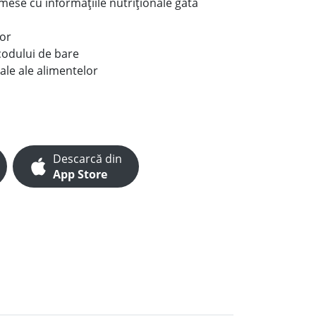
e mese cu informațiile nutriționale gata
lor
codului de bare
ale ale alimentelor
Descarcă din
App Store