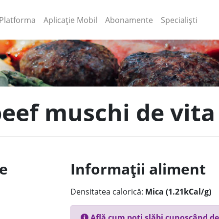
(current)
(current)
Platforma
Aplicație Mobil
Abonamente
Specialiști
beef muschi de vit
le
Informații aliment
Densitatea calorică:
Mica (1.21kCal/g)
Află cum poți slăbi cunoscând de