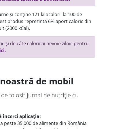
rne și conține 121 kilocalorii la 100 de
st produs reprezintă 6% aport caloric din
lt (2000 kCal).
c și de câte calorii ai nevoie zilnic pentru
ici.
a noastră de mobil
 de folosit jurnal de nutriție cu
 încerci aplicația:
le a peste 35.000 de alimente din România