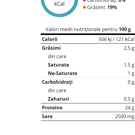
kCal
Grăsimi:
19%
Valori medii nutriționale pentru
100 g
Calorii
506 kj / 121 kCal
Grăsimi
2.5 g
din care
Saturate
1.5 g
Ne-Saturate
1 g
Carbohidrați
0 g
din care
Zaharuri
0.5 g
Proteine
24 g
Sare
2500 mg