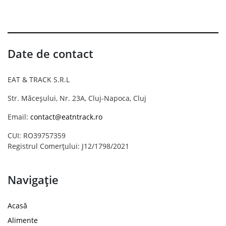
Date de contact
EAT & TRACK S.R.L
Str. Măceșului, Nr. 23A, Cluj-Napoca, Cluj
Email:
contact@eatntrack.ro
CUI: RO39757359
Registrul Comerțului: J12/1798/2021
Navigație
Acasă
Alimente