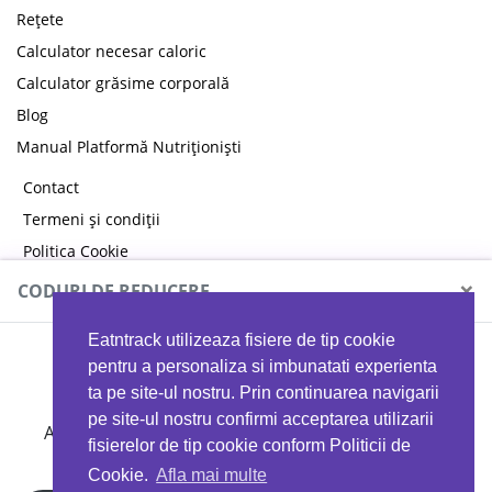
Rețete
Calculator necesar caloric
Calculator grăsime corporală
Blog
Manual Platformă Nutriționiști
Contact
Termeni și condiții
Politica Cookie
Politica de confidențialitate
×
CODURI DE REDUCERE
Eatntrack utilizeaza fisiere de tip cookie
MYPROTEIN
pentru a personaliza si imbunatati experienta
ta pe site-ul nostru. Prin continuarea navigarii
pe site-ul nostru confirmi acceptarea utilizarii
Ai
40%
reducere la orice comandă folosind codul
fisierelor de tip cookie conform Politicii de
EATTRACK
Cookie.
Afla mai multe