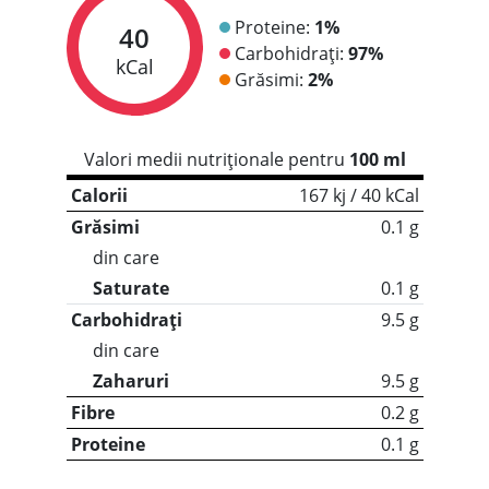
Proteine:
1%
40
Carbohidrați:
97%
kCal
Grăsimi:
2%
Valori medii nutriționale pentru
100 ml
Calorii
167 kj / 40 kCal
Grăsimi
0.1 g
din care
Saturate
0.1 g
Carbohidrați
9.5 g
din care
Zaharuri
9.5 g
Fibre
0.2 g
Proteine
0.1 g