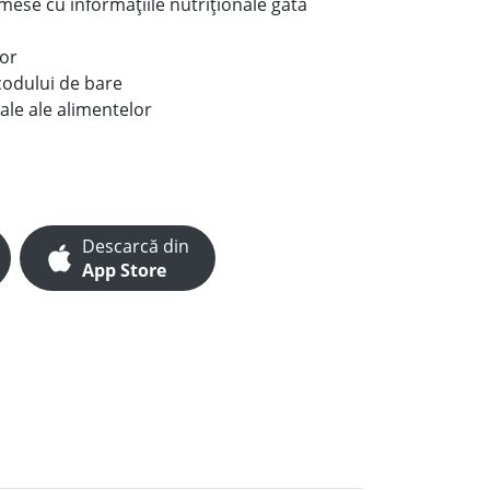
e mese cu informațiile nutriționale gata
lor
codului de bare
ale ale alimentelor
Descarcă din
App Store