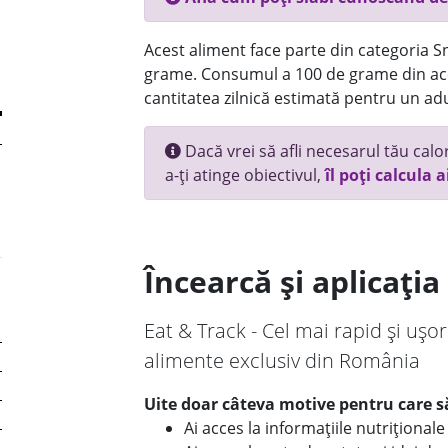
Acest aliment face parte din categoria Sn
grame. Consumul a 100 de grame din ace
cantitatea zilnică estimată pentru un adu
Dacă vrei să afli necesarul tău calori
a-ți atinge obiectivul,
îl poți calcula a
Încearcă și aplicați
Eat & Track - Cel mai rapid și ușor
alimente exclusiv din România
Uite doar câteva motive pentru care să
Ai acces la informațiile nutriționa