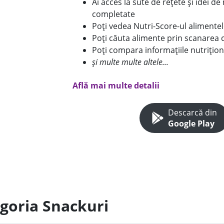
Ai acces la sute de rețete și idei d
completate
Poți vedea Nutri-Score-ul alimente
Poți căuta alimente prin scanarea 
Poți compara informațiile nutrițion
și multe multe altele...
Află mai multe detalii
Descarcă din
Google Play
egoria Snackuri