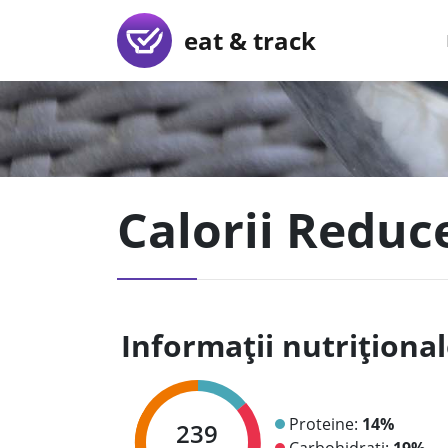
eat & track
Calorii Redu
Informații nutriționa
Proteine:
14%
239
Carbohidrați:
19%