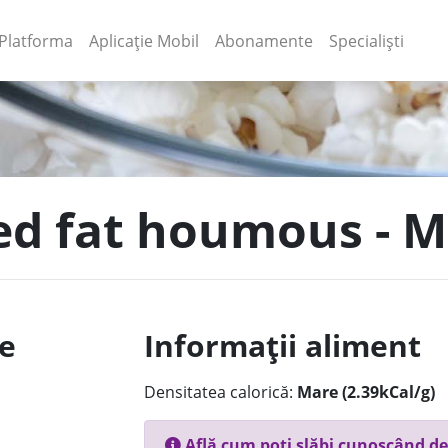
(current)
(current)
Platforma
Aplicație Mobil
Abonamente
Specialiști
ced fat houmous - 
le
Informații aliment
Densitatea calorică:
Mare (2.39kCal/g)
Află cum poți slăbi cunoscând de