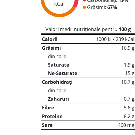
kCal
Grăsimi:
67%
Valori medii nutriționale pentru
100 g
Calorii
1000 kj / 239 kCal
Grăsimi
16.9 g
din care
Saturate
1.9 g
Ne-Saturate
15 g
Carbohidrați
10.7 g
din care
Zaharuri
0.7 g
Fibre
5.6 g
Proteine
8.2 g
Sare
460 mg