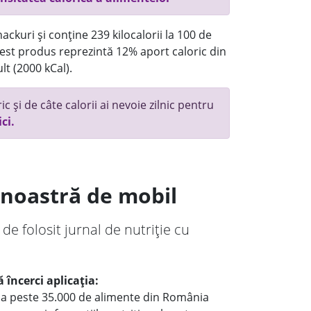
ackuri și conține 239 kilocalorii la 100 de
st produs reprezintă 12% aport caloric din
lt (2000 kCal).
c și de câte calorii ai nevoie zilnic pentru
ici.
a noastră de mobil
 de folosit jurnal de nutriție cu
 încerci aplicația:
le a peste 35.000 de alimente din România