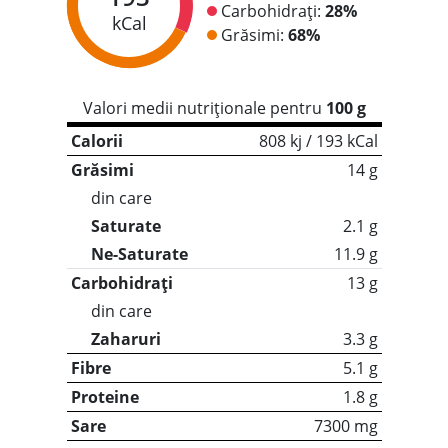
Carbohidrați:
28%
kCal
Grăsimi:
68%
Valori medii nutriționale pentru
100 g
Calorii
808 kj / 193 kCal
Grăsimi
14 g
din care
Saturate
2.1 g
Ne-Saturate
11.9 g
Carbohidrați
13 g
din care
Zaharuri
3.3 g
Fibre
5.1 g
Proteine
1.8 g
Sare
7300 mg