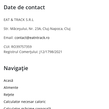
Date de contact
EAT & TRACK S.R.L
Str. Măceșului, Nr. 23A, Cluj-Napoca, Cluj
Email:
contact@eatntrack.ro
CUI: RO39757359
Registrul Comerțului: J12/1798/2021
Navigație
Acasă
Alimente
Rețete
Calculator necesar caloric
Calculator grăsime corporală