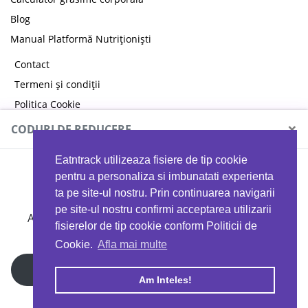
Blog
Manual Platformă Nutriționiști
Contact
Termeni și condiții
Politica Cookie
Politica de confidențialitate
×
CODURI DE REDUCERE
Eatntrack utilizeaza fisiere de tip cookie
MYPROTEIN
pentru a personaliza si imbunatati experienta
ta pe site-ul nostru. Prin continuarea navigarii
pe site-ul nostru confirmi acceptarea utilizarii
Ai
40%
reducere la orice comandă folosind codul
fisierelor de tip cookie conform Politicii de
EATTRACK
Cookie.
Afla mai multe
Profită acum
Am Inteles!
Copyright © 2026 EAT & TRACK S.R.L