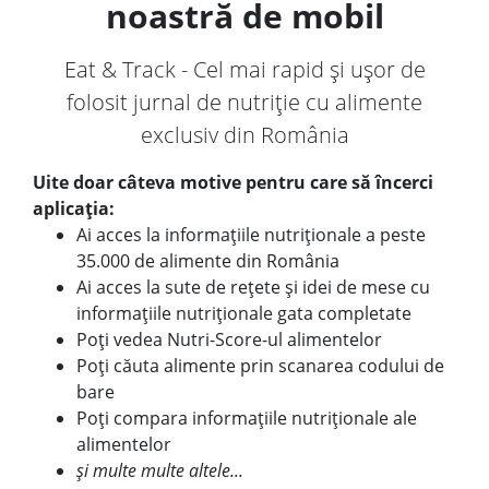
noastră de mobil
Eat & Track - Cel mai rapid și ușor de
folosit jurnal de nutriție cu alimente
exclusiv din România
Uite doar câteva motive pentru care să încerci
aplicația:
Ai acces la informațiile nutriționale a peste
35.000 de alimente din România
Ai acces la sute de rețete și idei de mese cu
informațiile nutriționale gata completate
Poți vedea Nutri-Score-ul alimentelor
Poți căuta alimente prin scanarea codului de
bare
Poți compara informațiile nutriționale ale
alimentelor
și multe multe altele...