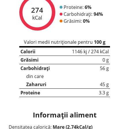
Proteine:
6%
274
Carbohidrați:
94%
kCal
Grăsimi:
0%
Valori medii nutriționale pentru
100 g
Calorii
1146 kj / 274 kCal
Grăsimi
0 g
Carbohidrați
56 g
din care
Zaharuri
45 g
Proteine
3.3 g
Informații aliment
Densitatea calorică:
Mare (2.74kCal/g)