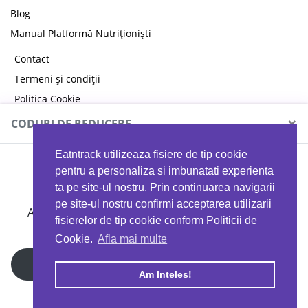
Blog
Manual Platformă Nutriționiști
Contact
Termeni și condiții
Politica Cookie
Politica de confidențialitate
×
CODURI DE REDUCERE
Eatntrack utilizeaza fisiere de tip cookie
MYPROTEIN
pentru a personaliza si imbunatati experienta
ta pe site-ul nostru. Prin continuarea navigarii
pe site-ul nostru confirmi acceptarea utilizarii
Ai
40%
reducere la orice comandă folosind codul
fisierelor de tip cookie conform Politicii de
EATTRACK
Cookie.
Afla mai multe
Profită acum
Am Inteles!
Copyright © 2026 EAT & TRACK S.R.L