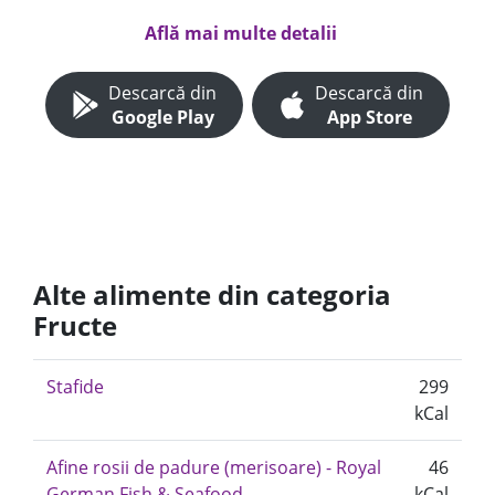
Află mai multe detalii
Descarcă din
Descarcă din
Google Play
App Store
Alte alimente din categoria
Fructe
Stafide
299
kCal
Afine rosii de padure (merisoare) - Royal
46
German Fish & Seafood
kCal