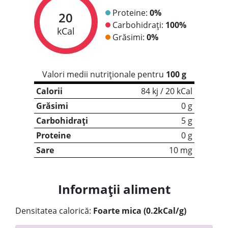
Proteine:
0%
20
Carbohidrați:
100%
kCal
Grăsimi:
0%
Valori medii nutriționale pentru
100 g
Calorii
84 kj / 20 kCal
Grăsimi
0 g
Carbohidrați
5 g
Proteine
0 g
Sare
10 mg
Informații aliment
Densitatea calorică:
Foarte mica (0.2kCal/g)