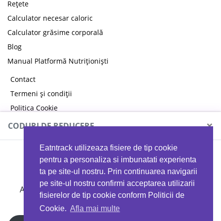
Rețete
Calculator necesar caloric
Calculator grăsime corporală
Blog
Manual Platformă Nutriționiști
Contact
Termeni și condiții
Politica Cookie
Politica de confidențialitate
×
CODURI DE REDUCERE
Eatntrack utilizeaza fisiere de tip cookie
MYPROTEIN
pentru a personaliza si imbunatati experienta
ta pe site-ul nostru. Prin continuarea navigarii
pe site-ul nostru confirmi acceptarea utilizarii
Ai
40%
reducere la orice comandă folosind codul
fisierelor de tip cookie conform Politicii de
EATTRACK
Cookie.
Afla mai multe