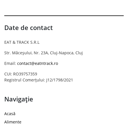
Date de contact
EAT & TRACK S.R.L
Str. Măceșului, Nr. 23A, Cluj-Napoca, Cluj
Email:
contact@eatntrack.ro
CUI: RO39757359
Registrul Comerțului: J12/1798/2021
Navigație
Acasă
Alimente