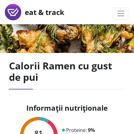
eat & track
Calorii Ramen cu gust
de pui
Informații nutriționale
Proteine:
9%
81