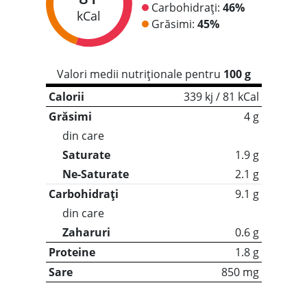
Carbohidrați:
46%
kCal
Grăsimi:
45%
Valori medii nutriționale pentru
100 g
Calorii
339 kj / 81 kCal
Grăsimi
4 g
din care
Saturate
1.9 g
Ne-Saturate
2.1 g
Carbohidrați
9.1 g
din care
Zaharuri
0.6 g
Proteine
1.8 g
Sare
850 mg