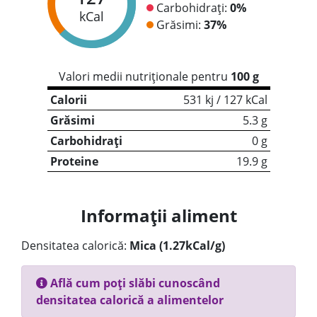
Carbohidrați:
0%
kCal
Grăsimi:
37%
Valori medii nutriționale pentru
100 g
Calorii
531 kj / 127 kCal
Grăsimi
5.3 g
Carbohidrați
0 g
Proteine
19.9 g
Informații aliment
Densitatea calorică:
Mica (1.27kCal/g)
Află cum poți slăbi cunoscând
densitatea calorică a alimentelor