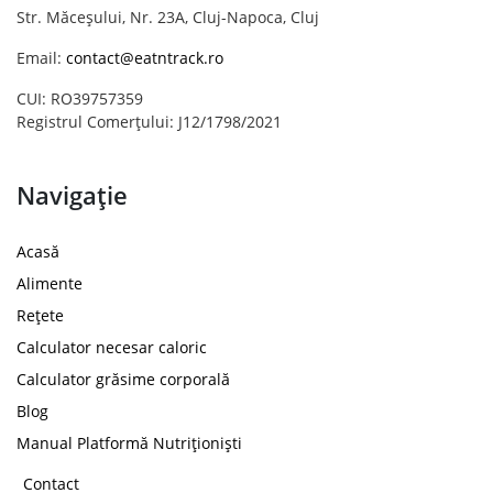
Str. Măceșului, Nr. 23A, Cluj-Napoca, Cluj
Email:
contact@eatntrack.ro
CUI: RO39757359
Registrul Comerțului: J12/1798/2021
Navigație
Acasă
Alimente
Rețete
Calculator necesar caloric
Calculator grăsime corporală
Blog
Manual Platformă Nutriționiști
Contact