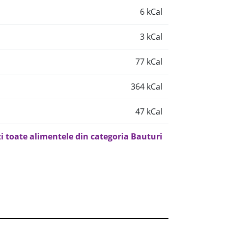
6 kCal
3 kCal
77 kCal
364 kCal
47 kCal
i toate alimentele din categoria Bauturi