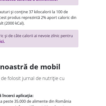
turi și conține 37 kilocalorii la 100 de
 acest produs reprezintă 2% aport caloric din
lt (2000 kCal).
c și de câte calorii ai nevoie zilnic pentru
ici.
a noastră de mobil
 de folosit jurnal de nutriție cu
 încerci aplicația:
le a peste 35.000 de alimente din România