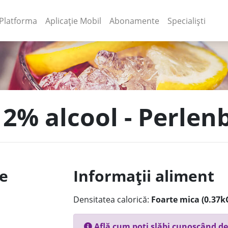
(current)
(current)
Platforma
Aplicație Mobil
Abonamente
Specialiști
 2% alcool - Perlen
le
Informații aliment
Densitatea calorică:
Foarte mica (0.37k
Află cum poți slăbi cunoscând de