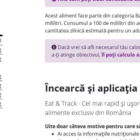
Acest aliment face parte din categoria Bau
mililitri. Consumul a 100 de mililitri din
cantitatea zilnică estimată pentru un adu
l
Dacă vrei să afli necesarul tău calori
g
a-ți atinge obiectivul,
îl poți calcula a
g
g
Încearcă și aplicați
g
g
Eat & Track - Cel mai rapid și ușor
g
alimente exclusiv din România
Uite doar câteva motive pentru care să
Ai acces la informațiile nutriționa