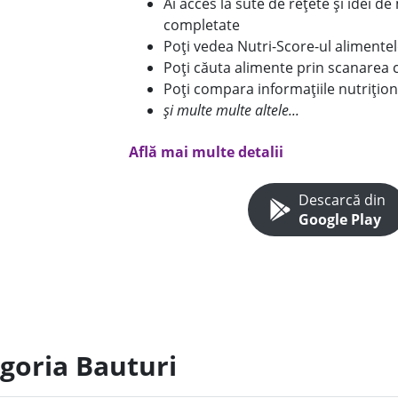
Ai acces la sute de rețete și idei d
completate
Poți vedea Nutri-Score-ul alimente
Poți căuta alimente prin scanarea 
Poți compara informațiile nutrițion
și multe multe altele...
Află mai multe detalii
Descarcă din
Google Play
egoria Bauturi