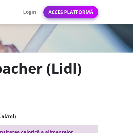
Login
ACCES PLATFORMĂ
bacher (Lidl)
Cal/ml)
nsitatea calorică a alimentelor