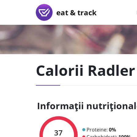
eat & track
Calorii Radler
Informații nutriționa
Proteine:
0%
37
Carbohidrați:
100%