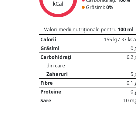
kCal
Grăsimi:
0%
Valori medii nutriționale pentru
100 ml
Calorii
155 kj / 37 kCa
Grăsimi
0 
Carbohidrați
6.2 
din care
Zaharuri
5 
Fibre
0.1 
Proteine
0 
Sare
10 m