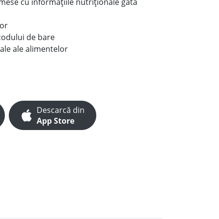
e mese cu informațiile nutriționale gata
lor
codului de bare
ale ale alimentelor
Descarcă din
App Store