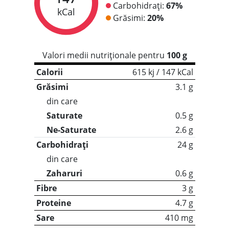
Carbohidrați:
67%
kCal
Grăsimi:
20%
Valori medii nutriționale pentru
100 g
Calorii
615 kj / 147 kCal
Grăsimi
3.1 g
din care
Saturate
0.5 g
Ne-Saturate
2.6 g
Carbohidrați
24 g
din care
Zaharuri
0.6 g
Fibre
3 g
Proteine
4.7 g
Sare
410 mg