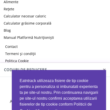
Alimente
Rețete
Calculator necesar caloric
Calculator grăsime corporală
Blog
Manual Platformă Nutriționiști
Contact
Termeni și condiții
Politica Cookie
Politica de confidențialitate
×
CODURI DE REDUCERE
Eatntrack utilizeaza fisiere de tip cookie
MYPROTEIN
pentru a personaliza si imbunatati experienta
ta pe site-ul nostru. Prin continuarea navigarii
pe site-ul nostru confirmi acceptarea utilizarii
Ai
40%
reducere la orice comandă folosind codul
fisierelor de tip cookie conform Politicii de
EATTRACK