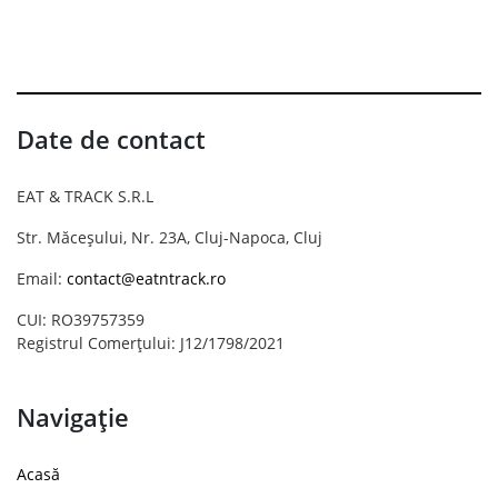
Date de contact
EAT & TRACK S.R.L
Str. Măceșului, Nr. 23A, Cluj-Napoca, Cluj
Email:
contact@eatntrack.ro
CUI: RO39757359
Registrul Comerțului: J12/1798/2021
Navigație
Acasă