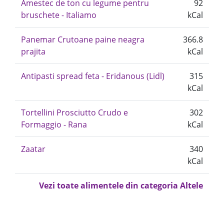
Amestec de ton cu legume pentru
92
bruschete - Italiamo
kCal
Panemar Crutoane paine neagra
366.8
prajita
kCal
Antipasti spread feta - Eridanous (Lidl)
315
kCal
Tortellini Prosciutto Crudo e
302
Formaggio - Rana
kCal
Zaatar
340
kCal
Vezi toate alimentele din categoria Altele