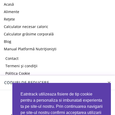
Acasă
Alimente
Rețete
Calculator necesar caloric
Calculator grăsime corporală
Blog
Manual Platformă Nutriționiști
Contact
Termeni și condiții
Politica Cookie
Politica de confidențialitate
×
CODURI DE REDUCERE
Eatntrack utilizeaza fisiere de tip cookie
MYPROTEIN
pentru a personaliza si imbunatati experienta
ta pe site-ul nostru. Prin continuarea navigarii
pe site-ul nostru confirmi acceptarea utilizarii