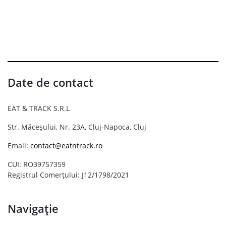
Date de contact
EAT & TRACK S.R.L
Str. Măceșului, Nr. 23A, Cluj-Napoca, Cluj
Email:
contact@eatntrack.ro
CUI: RO39757359
Registrul Comerțului: J12/1798/2021
Navigație