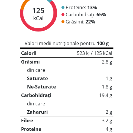
Proteine:
13%
125
Carbohidrați:
65%
kCal
Grăsimi:
22%
Valori medii nutriționale pentru
100 g
Calorii
523 kj / 125 kCal
Grăsimi
2.8 g
din care
Saturate
1 g
Ne-Saturate
1.8 g
Carbohidrați
19.4 g
din care
Zaharuri
2 g
Fibre
3.2 g
Proteine
4 g