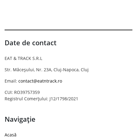
Date de contact
EAT & TRACK S.R.L
Str. Măceșului, Nr. 23A, Cluj-Napoca, Cluj
Email:
contact@eatntrack.ro
CUI: RO39757359
Registrul Comerțului: J12/1798/2021
Navigație
Acasă