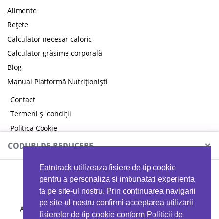
Alimente
Rețete
Calculator necesar caloric
Calculator grăsime corporală
Blog
Manual Platformă Nutriționiști
Contact
Termeni și condiții
Politica Cookie
Politica de confidențialitate
×
CODURI DE REDUCERE
Eatntrack utilizeaza fisiere de tip cookie
MYPROTEIN
pentru a personaliza si imbunatati experienta
ta pe site-ul nostru. Prin continuarea navigarii
pe site-ul nostru confirmi acceptarea utilizarii
Ai
40%
reducere la orice comandă folosind codul
fisierelor de tip cookie conform Politicii de