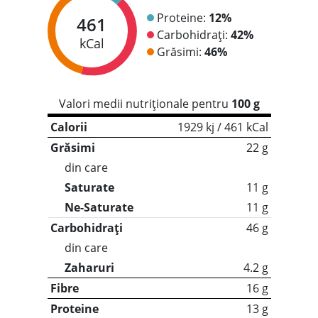
Proteine:
12%
461
Carbohidrați:
42%
kCal
Grăsimi:
46%
Valori medii nutriționale pentru
100 g
Calorii
1929 kj / 461 kCal
Grăsimi
22 g
din care
Saturate
11 g
Ne-Saturate
11 g
Carbohidrați
46 g
din care
Zaharuri
4.2 g
Fibre
16 g
Proteine
13 g