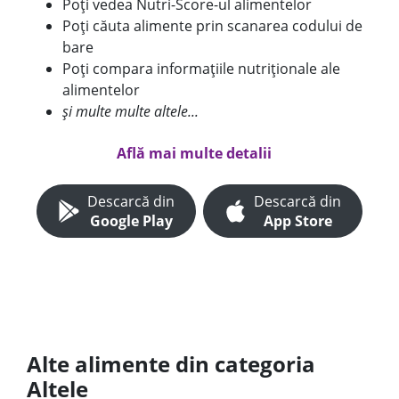
Poți vedea Nutri-Score-ul alimentelor
Poți căuta alimente prin scanarea codului de
bare
Poți compara informațiile nutriționale ale
alimentelor
și multe multe altele...
Află mai multe detalii
Descarcă din
Descarcă din
Google Play
App Store
Alte alimente din categoria
Altele