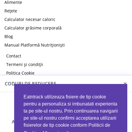
Alimente
Rețete
Calculator necesar caloric
Calculator grăsime corporală
Blog
Manual Platformă Nutriționiști
Contact
Termeni și condiții
Politica Cookie
Politica de confidențialitate
×
CODURI DE REDUCERE
Eatntrack utilizeaza fisiere de tip cookie
MYPROTEIN
pentru a personaliza si imbunatati experienta
ta pe site-ul nostru. Prin continuarea navigarii
pe site-ul nostru confirmi acceptarea utilizarii
Ai
40%
reducere la orice comandă folosind codul
fisierelor de tip cookie conform Politicii de
EATTRACK