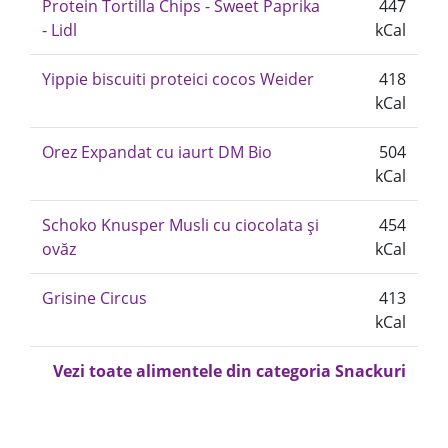
Protein Tortilla Chips - Sweet Paprika
447
- Lidl
kCal
Yippie biscuiti proteici cocos Weider
418
kCal
Orez Expandat cu iaurt DM Bio
504
kCal
Schoko Knusper Musli cu ciocolata și
454
ovăz
kCal
Grisine Circus
413
kCal
Vezi toate alimentele din categoria Snackuri