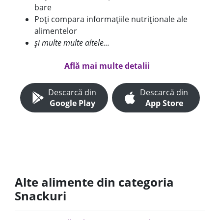
bare
Poți compara informațiile nutriționale ale
alimentelor
și multe multe altele...
Află mai multe detalii
Descarcă din
Descarcă din
Google Play
App Store
Alte alimente din categoria
Snackuri