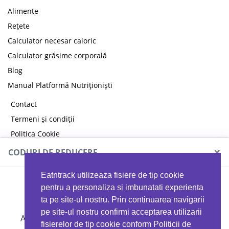
Alimente
Rețete
Calculator necesar caloric
Calculator grăsime corporală
Blog
Manual Platformă Nutriționiști
Contact
Termeni și condiții
Politica Cookie
Politica de confidențialitate
×
CODURI DE REDUCERE
Eatntrack utilizeaza fisiere de tip cookie
MYPROTEIN
pentru a personaliza si imbunatati experienta
ta pe site-ul nostru. Prin continuarea navigarii
pe site-ul nostru confirmi acceptarea utilizarii
Ai
40%
reducere la orice comandă folosind codul
fisierelor de tip cookie conform Politicii de