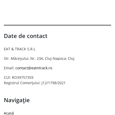
Date de contact
EAT & TRACK S.R.L
Str. Măceșului, Nr. 23A, Cluj-Napoca, Cluj
Email:
contact@eatntrack.ro
CUI: RO39757359
Registrul Comerțului: J12/1798/2021
Navigație
Acasă