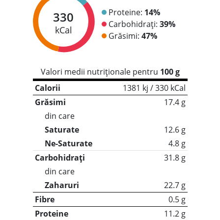
Proteine:
14%
330
Carbohidrați:
39%
kCal
Grăsimi:
47%
Valori medii nutriționale pentru
100 g
Calorii
1381 kj / 330 kCal
Grăsimi
17.4 g
din care
Saturate
12.6 g
Ne-Saturate
4.8 g
Carbohidrați
31.8 g
din care
Zaharuri
22.7 g
Fibre
0.5 g
Proteine
11.2 g