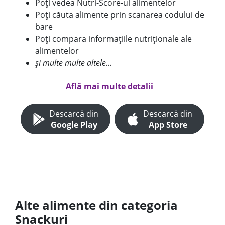
Poți vedea Nutri-Score-ul alimentelor
Poți căuta alimente prin scanarea codului de
bare
Poți compara informațiile nutriționale ale
alimentelor
și multe multe altele...
Află mai multe detalii
Descarcă din
Descarcă din
Google Play
App Store
Alte alimente din categoria
Snackuri