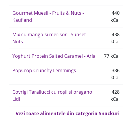
Gourmet Muesli - Fruits & Nuts -
440
Kaufland
kCal
Mix cu mango si merisor - Sunset
438
Nuts
kCal
Yoghurt Protein Salted Caramel - Arla
77 kCal
PopCrop Crunchy Lemmings
386
kCal
Covrigi Tarallucci cu roșii si oregano
428
Lidl
kCal
Vezi toate alimentele din categoria Snackuri