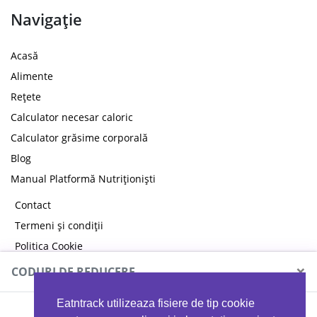
Navigație
Acasă
Alimente
Rețete
Calculator necesar caloric
Calculator grăsime corporală
Blog
Manual Platformă Nutriționiști
Contact
Termeni și condiții
Politica Cookie
Politica de confidențialitate
×
CODURI DE REDUCERE
Eatntrack utilizeaza fisiere de tip cookie