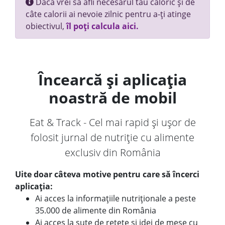
Dacă vrei să afli necesarul tău caloric și de
câte calorii ai nevoie zilnic pentru a-ți atinge
obiectivul,
îl poți calcula aici.
Încearcă și aplicația
noastră de mobil
Eat & Track - Cel mai rapid și ușor de
folosit jurnal de nutriție cu alimente
exclusiv din România
Uite doar câteva motive pentru care să încerci
aplicația:
Ai acces la informațiile nutriționale a peste
35.000 de alimente din România
Ai acces la sute de rețete și idei de mese cu