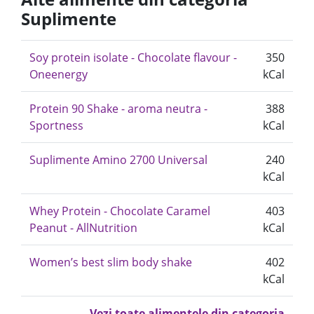
Suplimente
Soy protein isolate - Chocolate flavour -
350
Oneenergy
kCal
Protein 90 Shake - aroma neutra -
388
Sportness
kCal
Suplimente Amino 2700 Universal
240
kCal
Whey Protein - Chocolate Caramel
403
Peanut - AllNutrition
kCal
Women’s best slim body shake
402
kCal
Vezi toate alimentele din categoria