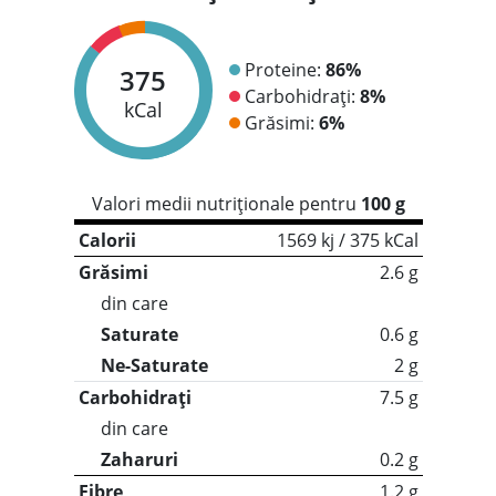
Proteine:
86%
375
Carbohidrați:
8%
kCal
Grăsimi:
6%
Valori medii nutriționale pentru
100 g
Calorii
1569 kj / 375 kCal
Grăsimi
2.6 g
din care
Saturate
0.6 g
Ne-Saturate
2 g
Carbohidrați
7.5 g
din care
Zaharuri
0.2 g
Fibre
1.2 g