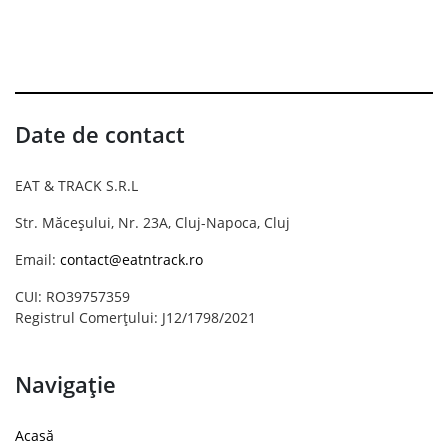
Date de contact
EAT & TRACK S.R.L
Str. Măceșului, Nr. 23A, Cluj-Napoca, Cluj
Email:
contact@eatntrack.ro
CUI: RO39757359
Registrul Comerțului: J12/1798/2021
Navigație
Acasă