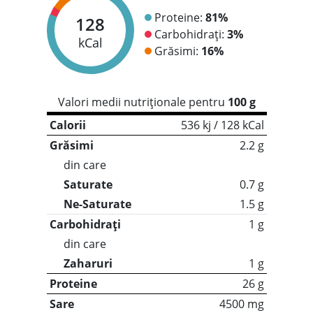
Proteine:
81%
128
Carbohidrați:
3%
kCal
Grăsimi:
16%
Valori medii nutriționale pentru
100 g
Calorii
536 kj / 128 kCal
Grăsimi
2.2 g
din care
Saturate
0.7 g
Ne-Saturate
1.5 g
Carbohidrați
1 g
din care
Zaharuri
1 g
Proteine
26 g
Sare
4500 mg