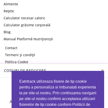
Alimente
Rețete
Calculator necesar caloric
Calculator grăsime corporală
Blog
Manual Platformă Nutriționiști
Contact
Termeni și condiții
Politica Cookie
Politica de confidențialitate
×
CODURI DE REDUCERE
Eatntrack utilizeaza fisiere de tip cookie
MYPROTEIN
pentru a personaliza si imbunatati experienta
ta pe site-ul nostru. Prin continuarea navigarii
pe site-ul nostru confirmi acceptarea utilizarii
Ai
40%
reducere la orice comandă folosind codul
fisierelor de tip cookie conform Politicii de
EATTRACK