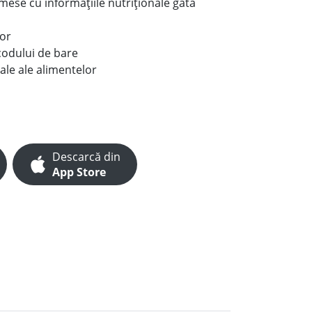
e mese cu informațiile nutriționale gata
lor
codului de bare
ale ale alimentelor
Descarcă din
App Store