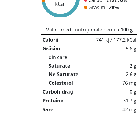
kCal
Grăsimi:
28%
Valori medii nutriționale pentru
100 g
Calorii
741 kj / 177.2 kCal
Grăsimi
5.6 g
din care
Saturate
2 g
Ne-Saturate
2.6 g
Colesterol
76 mg
Carbohidrați
0 g
Proteine
31.7 g
Sare
42 mg