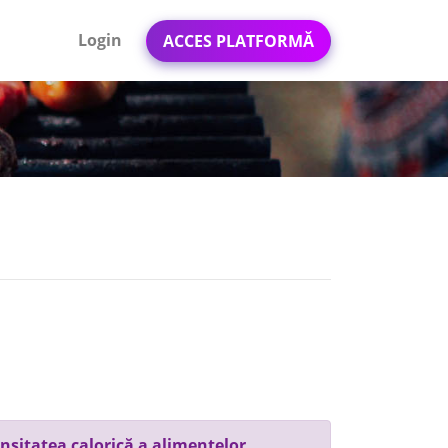
Login
ACCES PLATFORMĂ
nsitatea calorică a alimentelor