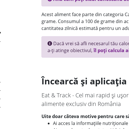
Acest aliment face parte din categoria Ca
grame. Consumul a 100 de grame din ace
cantitatea zilnică estimată pentru un adu
Dacă vrei să afli necesarul tău calori
a-ți atinge obiectivul,
îl poți calcula a
Încearcă și aplicați
Eat & Track - Cel mai rapid și ușor
alimente exclusiv din România
Uite doar câteva motive pentru care să
Ai acces la informațiile nutriționa