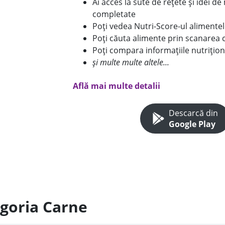
Ai acces la sute de rețete și idei d
completate
Poți vedea Nutri-Score-ul alimente
Poți căuta alimente prin scanarea 
Poți compara informațiile nutrițion
și multe multe altele...
Află mai multe detalii
Descarcă din
Google Play
egoria Carne