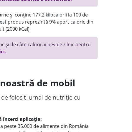
rne și conține 177.2 kilocalorii la 100 de
st produs reprezintă 9% aport caloric din
lt (2000 kCal).
c și de câte calorii ai nevoie zilnic pentru
ici.
a noastră de mobil
 de folosit jurnal de nutriție cu
 încerci aplicația:
le a peste 35.000 de alimente din România