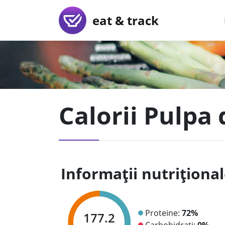
eat & track
Calorii Pulpa 
Informații nutriționa
Proteine:
72%
177.2
Carbohidrați:
0%