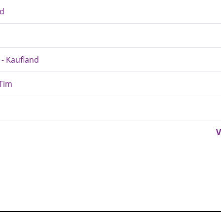
od
 - Kaufland
-Tim
V