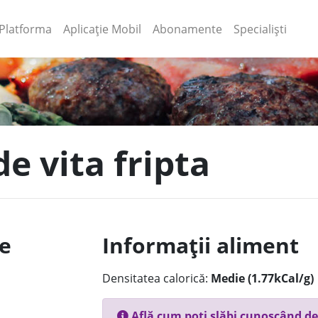
(current)
(current)
Platforma
Aplicație Mobil
Abonamente
Specialiști
de vita fripta
le
Informații aliment
Densitatea calorică:
Medie (1.77kCal/g)
Află cum poți slăbi cunoscând de