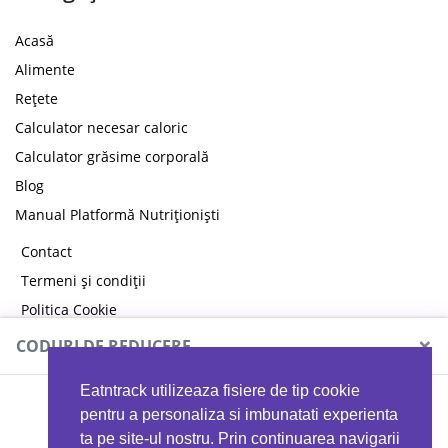
Acasă
Alimente
Rețete
Calculator necesar caloric
Calculator grăsime corporală
Blog
Manual Platformă Nutriționiști
Contact
Termeni și condiții
Politica Cookie
Politica de confidențialitate
×
CODURI DE REDUCERE
Eatntrack utilizeaza fisiere de tip cookie
MYPROTEIN
pentru a personaliza si imbunatati experienta
ta pe site-ul nostru. Prin continuarea navigarii