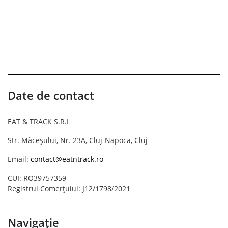
Date de contact
EAT & TRACK S.R.L
Str. Măceșului, Nr. 23A, Cluj-Napoca, Cluj
Email:
contact@eatntrack.ro
CUI: RO39757359
Registrul Comerțului: J12/1798/2021
Navigație