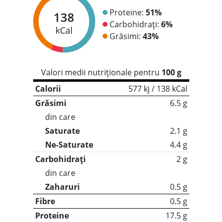
Proteine:
51%
138
Carbohidrați:
6%
kCal
Grăsimi:
43%
Valori medii nutriționale pentru
100 g
Calorii
577 kj / 138 kCal
Grăsimi
6.5 g
din care
Saturate
2.1 g
Ne-Saturate
4.4 g
Carbohidrați
2 g
din care
Zaharuri
0.5 g
Fibre
0.5 g
Proteine
17.5 g