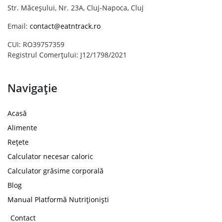
Str. Măceșului, Nr. 23A, Cluj-Napoca, Cluj
Email:
contact@eatntrack.ro
CUI: RO39757359
Registrul Comerțului: J12/1798/2021
Navigație
Acasă
Alimente
Rețete
Calculator necesar caloric
Calculator grăsime corporală
Blog
Manual Platformă Nutriționiști
Contact