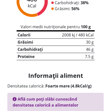
Carbohidrați:
38%
kCal
Grăsimi:
56%
Valori medii nutriționale pentru
100 g
Calorii
2008 kj / 480 kCal
Grăsimi
30 g
Carbohidrați
46 g
Proteine
7.5 g
Informații aliment
Densitatea calorică:
Foarte mare (4.8kCal/g)
Află cum poți slăbi cunoscând
densitatea calorică a alimentelor