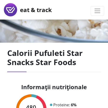
eat & track
Calorii Pufuleti Star
Snacks Star Foods
Informații nutriționale
Proteine:
6%
480