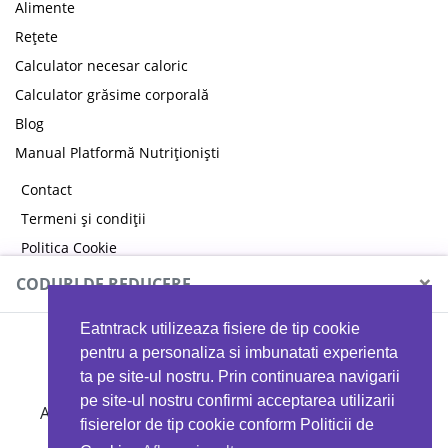
Alimente
Rețete
Calculator necesar caloric
Calculator grăsime corporală
Blog
Manual Platformă Nutriționiști
Contact
Termeni și condiții
Politica Cookie
Politica de confidențialitate
×
CODURI DE REDUCERE
Eatntrack utilizeaza fisiere de tip cookie
MYPROTEIN
pentru a personaliza si imbunatati experienta
ta pe site-ul nostru. Prin continuarea navigarii
pe site-ul nostru confirmi acceptarea utilizarii
Ai
40%
reducere la orice comandă folosind codul
fisierelor de tip cookie conform Politicii de
EATTRACK