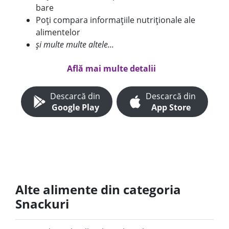
bare
Poți compara informațiile nutriționale ale
alimentelor
și multe multe altele...
Află mai multe detalii
Descarcă din
Descarcă din
Google Play
App Store
Alte alimente din categoria
Snackuri