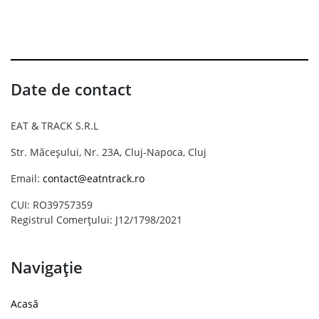
Date de contact
EAT & TRACK S.R.L
Str. Măceșului, Nr. 23A, Cluj-Napoca, Cluj
Email:
contact@eatntrack.ro
CUI: RO39757359
Registrul Comerțului: J12/1798/2021
Navigație
Acasă