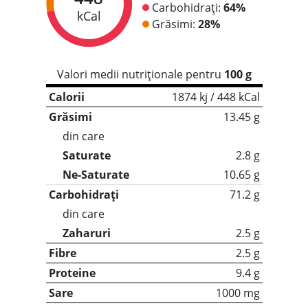
Carbohidrați:
64%
kCal
Grăsimi:
28%
Valori medii nutriționale pentru
100 g
Calorii
1874 kj / 448 kCal
Grăsimi
13.45 g
din care
Saturate
2.8 g
Ne-Saturate
10.65 g
Carbohidrați
71.2 g
din care
Zaharuri
2.5 g
Fibre
2.5 g
Proteine
9.4 g
Sare
1000 mg