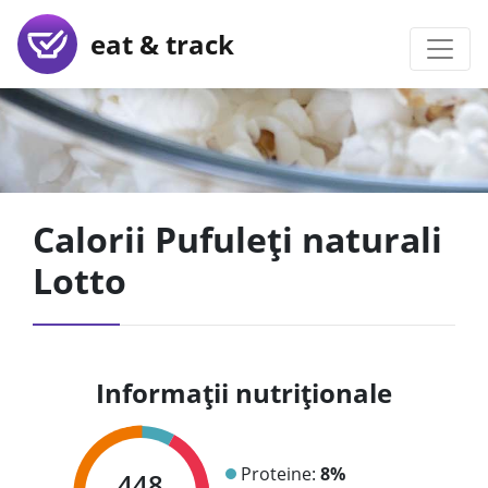
eat & track
Calorii Pufuleți naturali
Lotto
Informații nutriționale
Proteine:
8%
448