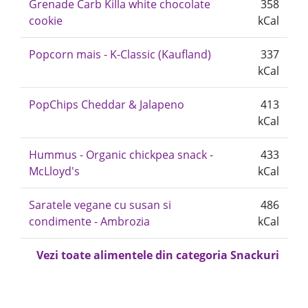
Grenade Carb Killa white chocolate
358
cookie
kCal
Popcorn mais - K-Classic (Kaufland)
337
kCal
PopChips Cheddar & Jalapeno
413
kCal
Hummus - Organic chickpea snack -
433
McLloyd's
kCal
Saratele vegane cu susan si
486
condimente - Ambrozia
kCal
Vezi toate alimentele din categoria Snackuri