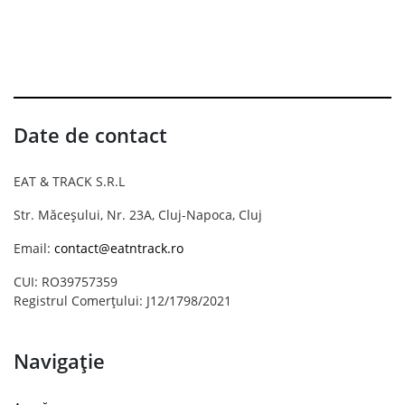
Date de contact
EAT & TRACK S.R.L
Str. Măceșului, Nr. 23A, Cluj-Napoca, Cluj
Email:
contact@eatntrack.ro
CUI: RO39757359
Registrul Comerțului: J12/1798/2021
Navigație