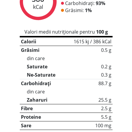
Carbohidrați:
93%
kCal
Grăsimi:
1%
Valori medii nutriționale pentru
100 g
Calorii
1615 kj / 386 kCal
Grăsimi
0.5 g
din care
Saturate
0.2 g
Ne-Saturate
0.3 g
Carbohidrați
88.7 g
din care
Zaharuri
25.5 g
Fibre
2.5 g
Proteine
5.5 g
Sare
100 mg