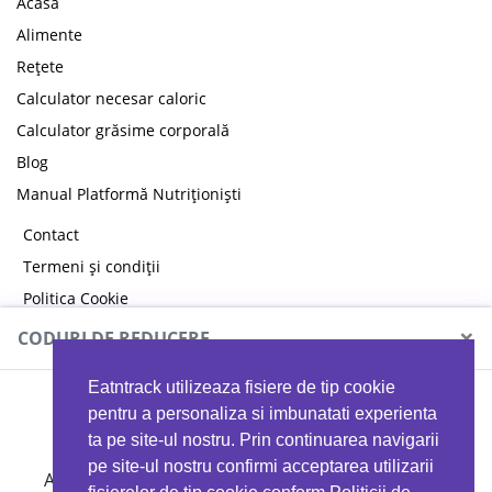
Acasă
Alimente
Rețete
Calculator necesar caloric
Calculator grăsime corporală
Blog
Manual Platformă Nutriționiști
Contact
Termeni și condiții
Politica Cookie
Politica de confidențialitate
×
CODURI DE REDUCERE
Eatntrack utilizeaza fisiere de tip cookie
MYPROTEIN
pentru a personaliza si imbunatati experienta
ta pe site-ul nostru. Prin continuarea navigarii
pe site-ul nostru confirmi acceptarea utilizarii
Ai
40%
reducere la orice comandă folosind codul