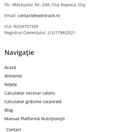
Str. Măceșului, Nr. 23A, Cluj-Napoca, Cluj
Email:
contact@eatntrack.ro
CUI: RO39757359
Registrul Comerțului: J12/1798/2021
Navigație
Acasă
Alimente
Rețete
Calculator necesar caloric
Calculator grăsime corporală
Blog
Manual Platformă Nutriționiști
Contact