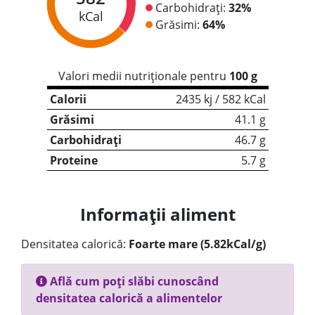
Carbohidrați:
32%
kCal
Grăsimi:
64%
Valori medii nutriționale pentru
100 g
Calorii
2435 kj / 582 kCal
Grăsimi
41.1 g
Carbohidrați
46.7 g
Proteine
5.7 g
Informații aliment
Densitatea calorică:
Foarte mare (5.82kCal/g)
Află cum poți slăbi cunoscând
densitatea calorică a alimentelor