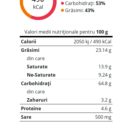
Carbohidrați:
53%
kCal
Grăsimi:
43%
Valori medii nutriționale pentru
100 g
Calorii
2050 kj / 490 kCal
Grăsimi
23.14 g
din care
Saturate
13.9 g
Ne-Saturate
9.24 g
Carbohidrați
64.8 g
din care
Zaharuri
3.2 g
Proteine
4.6 g
Sare
500 mg