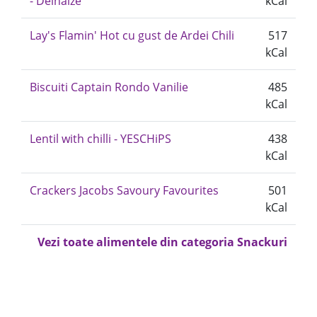
- Delhaize
kCal
Lay's Flamin' Hot cu gust de Ardei Chili
517
kCal
Biscuiti Captain Rondo Vanilie
485
kCal
Lentil with chilli - YESCHiPS
438
kCal
Crackers Jacobs Savoury Favourites
501
kCal
Vezi toate alimentele din categoria Snackuri