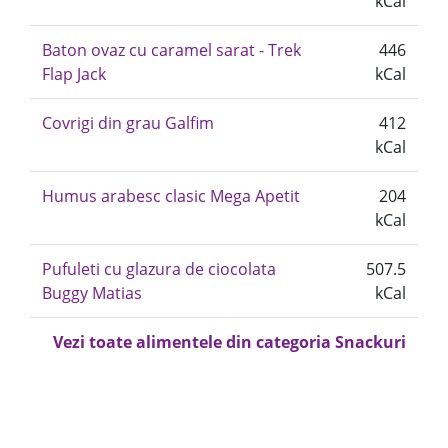
kCal
Baton ovaz cu caramel sarat - Trek
446
Flap Jack
kCal
Covrigi din grau Galfim
412
kCal
Humus arabesc clasic Mega Apetit
204
kCal
Pufuleti cu glazura de ciocolata
507.5
Buggy Matias
kCal
Vezi toate alimentele din categoria Snackuri