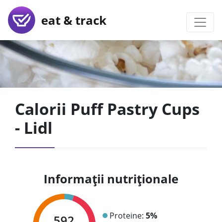
eat & track
Calorii Puff Pastry Cups
- Lidl
Informații nutriționale
Proteine:
5%
592