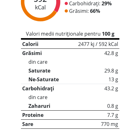
Carbohidrați:
29%
kCal
Grăsimi:
66%
Valori medii nutriționale pentru
100 g
Calorii
2477 kj / 592 kCal
Grăsimi
42.8 g
din care
Saturate
29.8 g
Ne-Saturate
13 g
Carbohidrați
43.2 g
din care
Zaharuri
0.8 g
Proteine
7.7 g
Sare
770 mg