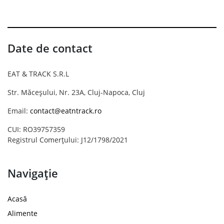
Date de contact
EAT & TRACK S.R.L
Str. Măceșului, Nr. 23A, Cluj-Napoca, Cluj
Email:
contact@eatntrack.ro
CUI: RO39757359
Registrul Comerțului: J12/1798/2021
Navigație
Acasă
Alimente