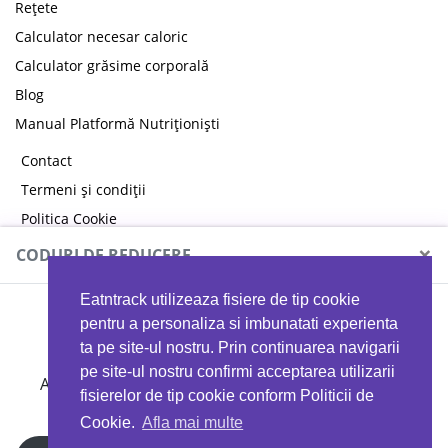
Rețete
Calculator necesar caloric
Calculator grăsime corporală
Blog
Manual Platformă Nutriționiști
Contact
Termeni și condiții
Politica Cookie
Politica de confidențialitate
×
CODURI DE REDUCERE
Eatntrack utilizeaza fisiere de tip cookie
MYPROTEIN
pentru a personaliza si imbunatati experienta
ta pe site-ul nostru. Prin continuarea navigarii
pe site-ul nostru confirmi acceptarea utilizarii
Ai
40%
reducere la orice comandă folosind codul
fisierelor de tip cookie conform Politicii de
EATTRACK
Cookie.
Afla mai multe