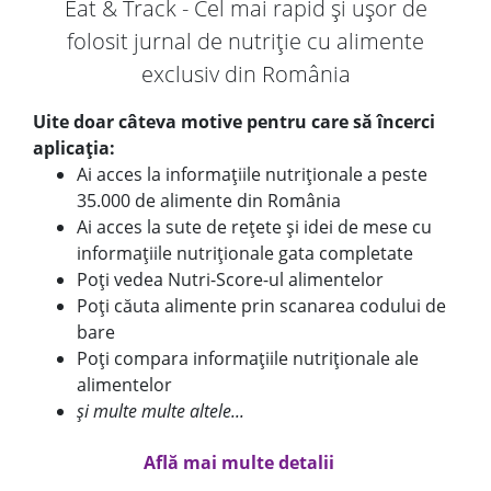
Eat & Track - Cel mai rapid și ușor de
folosit jurnal de nutriție cu alimente
exclusiv din România
Uite doar câteva motive pentru care să încerci
aplicația:
Ai acces la informațiile nutriționale a peste
35.000 de alimente din România
Ai acces la sute de rețete și idei de mese cu
informațiile nutriționale gata completate
Poți vedea Nutri-Score-ul alimentelor
Poți căuta alimente prin scanarea codului de
bare
Poți compara informațiile nutriționale ale
alimentelor
și multe multe altele...
Află mai multe detalii