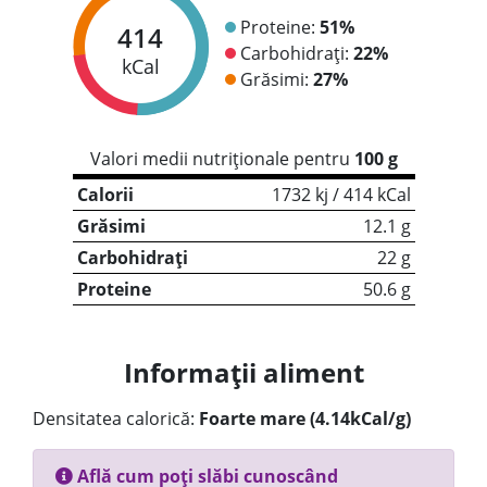
Proteine:
51%
414
Carbohidrați:
22%
kCal
Grăsimi:
27%
Valori medii nutriționale pentru
100 g
Calorii
1732 kj / 414 kCal
Grăsimi
12.1 g
Carbohidrați
22 g
Proteine
50.6 g
Informații aliment
Densitatea calorică:
Foarte mare (4.14kCal/g)
Află cum poți slăbi cunoscând