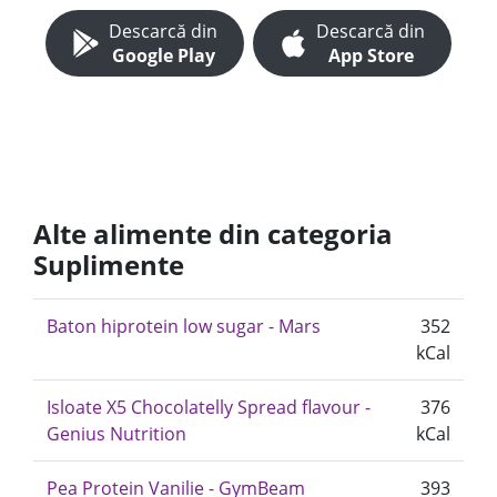
Descarcă din
Descarcă din
Google Play
App Store
Alte alimente din categoria
Suplimente
Baton hiprotein low sugar - Mars
352
kCal
Isloate X5 Chocolatelly Spread flavour -
376
Genius Nutrition
kCal
Pea Protein Vanilie - GymBeam
393