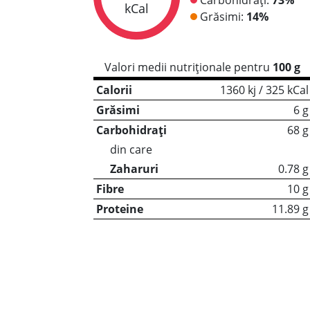
kCal
Grăsimi:
14%
Valori medii nutriționale pentru
100 g
Calorii
1360 kj / 325 kCal
Grăsimi
6 g
Carbohidrați
68 g
din care
Zaharuri
0.78 g
Fibre
10 g
Proteine
11.89 g