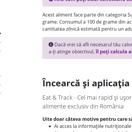
Acest aliment face parte din categoria Su
grame. Consumul a 100 de grame din ace
cantitatea zilnică estimată pentru un adu
Dacă vrei să afli necesarul tău calori
a-ți atinge obiectivul,
îl poți calcula a
Încearcă și aplicați
Eat & Track - Cel mai rapid și ușor
alimente exclusiv din România
Uite doar câteva motive pentru care să
Ai acces la informațiile nutriționa