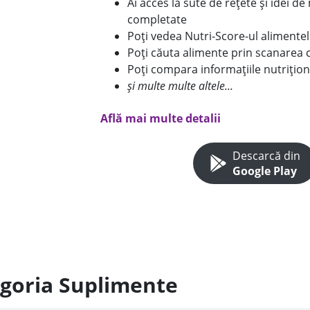
Ai acces la sute de rețete și idei d
completate
Poți vedea Nutri-Score-ul alimente
Poți căuta alimente prin scanarea 
Poți compara informațiile nutrițion
și multe multe altele...
Află mai multe detalii
Descarcă din
Google Play
egoria Suplimente