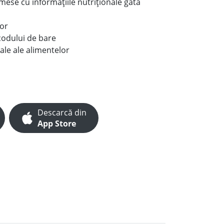
e mese cu informațiile nutriționale gata
lor
codului de bare
ale ale alimentelor
Descarcă din
App Store