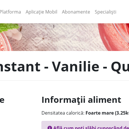
(current)
(current)
Platforma
Aplicație Mobil
Abonamente
Specialiști
nstant - Vanilie - 
le
Informații aliment
Densitatea calorică:
Foarte mare (3.25k
Află cum poți slăbi cunoscând de