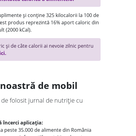
plimente și conține 325 kilocalorii la 100 de
st produs reprezintă 16% aport caloric din
lt (2000 kCal).
c și de câte calorii ai nevoie zilnic pentru
ici.
a noastră de mobil
 de folosit jurnal de nutriție cu
 încerci aplicația:
le a peste 35.000 de alimente din România