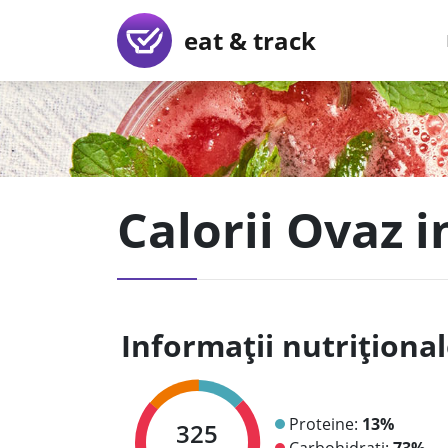
eat & track
Calorii Ovaz i
Informații nutriționa
Proteine:
13%
325
Carbohidrați:
73%