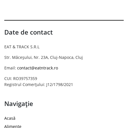
Date de contact
EAT & TRACK S.R.L
Str. Măceșului, Nr. 23A, Cluj-Napoca, Cluj
Email:
contact@eatntrack.ro
CUI: RO39757359
Registrul Comerțului: J12/1798/2021
Navigație
Acasă
Alimente