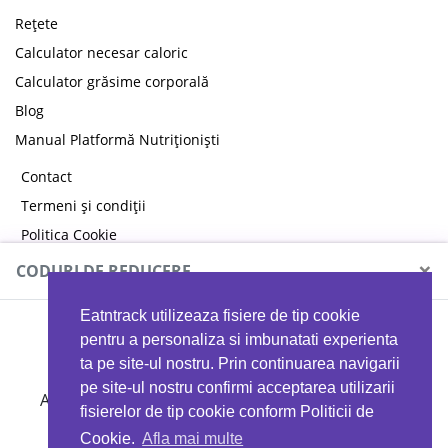
Rețete
Calculator necesar caloric
Calculator grăsime corporală
Blog
Manual Platformă Nutriționiști
Contact
Termeni și condiții
Politica Cookie
Politica de confidențialitate
×
CODURI DE REDUCERE
Eatntrack utilizeaza fisiere de tip cookie
MYPROTEIN
pentru a personaliza si imbunatati experienta
ta pe site-ul nostru. Prin continuarea navigarii
pe site-ul nostru confirmi acceptarea utilizarii
Ai
40%
reducere la orice comandă folosind codul
fisierelor de tip cookie conform Politicii de
EATTRACK
Cookie.
Afla mai multe