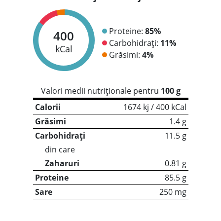
Proteine:
85%
400
Carbohidrați:
11%
kCal
Grăsimi:
4%
Valori medii nutriționale pentru
100 g
Calorii
1674 kj / 400 kCal
Grăsimi
1.4 g
Carbohidrați
11.5 g
din care
Zaharuri
0.81 g
Proteine
85.5 g
Sare
250 mg