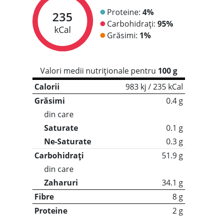
Proteine:
4%
235
Carbohidrați:
95%
kCal
Grăsimi:
1%
Valori medii nutriționale pentru
100 g
Calorii
983 kj / 235 kCal
Grăsimi
0.4 g
din care
Saturate
0.1 g
Ne-Saturate
0.3 g
Carbohidrați
51.9 g
din care
Zaharuri
34.1 g
Fibre
8 g
Proteine
2 g