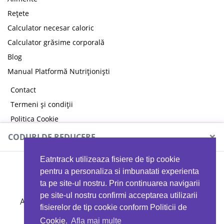
Rețete
Calculator necesar caloric
Calculator grăsime corporală
Blog
Manual Platformă Nutriționiști
Contact
Termeni și condiții
Politica Cookie
Politica de confidențialitate
×
CODURI DE REDUCERE
Eatntrack utilizeaza fisiere de tip cookie
MYPROTEIN
pentru a personaliza si imbunatati experienta
ta pe site-ul nostru. Prin continuarea navigarii
pe site-ul nostru confirmi acceptarea utilizarii
Ai
40%
reducere la orice comandă folosind codul
fisierelor de tip cookie conform Politicii de
EATTRACK
Cookie.
Afla mai multe