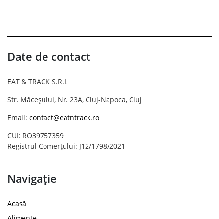
Date de contact
EAT & TRACK S.R.L
Str. Măceșului, Nr. 23A, Cluj-Napoca, Cluj
Email:
contact@eatntrack.ro
CUI: RO39757359
Registrul Comerțului: J12/1798/2021
Navigație
Acasă
Alimente