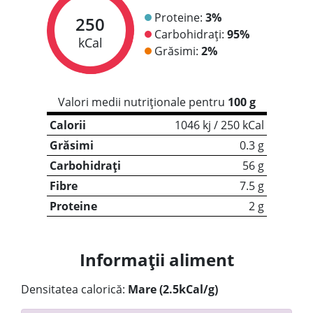
Proteine:
3%
250
Carbohidrați:
95%
kCal
Grăsimi:
2%
Valori medii nutriționale pentru
100 g
Calorii
1046 kj / 250 kCal
Grăsimi
0.3 g
Carbohidrați
56 g
Fibre
7.5 g
Proteine
2 g
Informații aliment
Densitatea calorică:
Mare (2.5kCal/g)