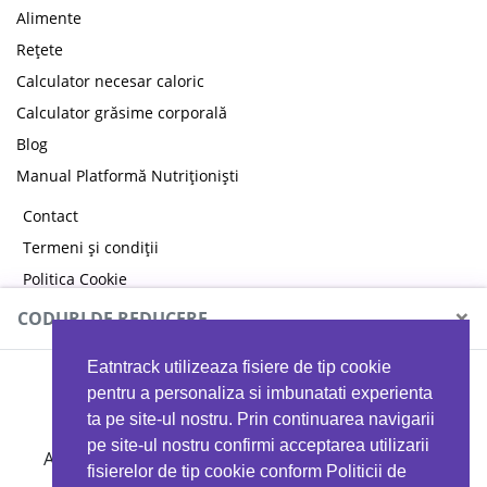
Alimente
Rețete
Calculator necesar caloric
Calculator grăsime corporală
Blog
Manual Platformă Nutriționiști
Contact
Termeni și condiții
Politica Cookie
Politica de confidențialitate
×
CODURI DE REDUCERE
Eatntrack utilizeaza fisiere de tip cookie
MYPROTEIN
pentru a personaliza si imbunatati experienta
ta pe site-ul nostru. Prin continuarea navigarii
pe site-ul nostru confirmi acceptarea utilizarii
Ai
40%
reducere la orice comandă folosind codul
fisierelor de tip cookie conform Politicii de
EATTRACK