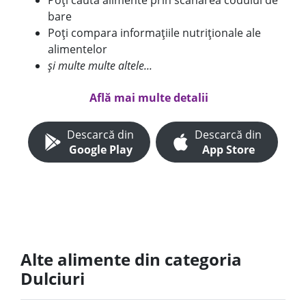
Poți căuta alimente prin scanarea codului de
bare
Poți compara informațiile nutriționale ale
alimentelor
și multe multe altele...
Află mai multe detalii
Descarcă din
Descarcă din
Google Play
App Store
Alte alimente din categoria
Dulciuri