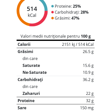
Proteine:
25%
514
Carbohidrați:
28%
kCal
Grăsimi:
47%
Valori medii nutriționale pentru
100 g
Calorii
2151 kj / 514 kCal
Grăsimi
26.5 g
din care
Saturate
15.6 g
Ne-Saturate
10.9 g
Carbohidrați
36.2 g
din care
Zaharuri
22 g
Proteine
32 g
Sare
150 mg