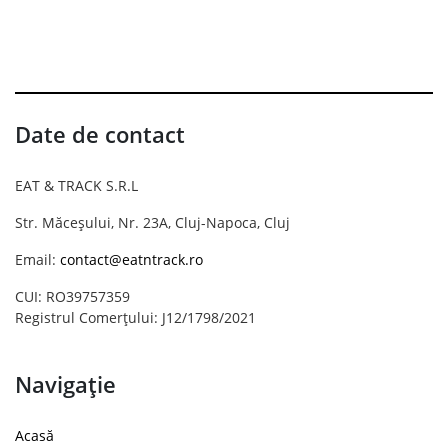
Date de contact
EAT & TRACK S.R.L
Str. Măceșului, Nr. 23A, Cluj-Napoca, Cluj
Email:
contact@eatntrack.ro
CUI: RO39757359
Registrul Comerțului: J12/1798/2021
Navigație
Acasă