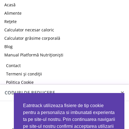
Acasă
Alimente
Rețete
Calculator necesar caloric
Calculator grăsime corporală
Blog
Manual Platformă Nutriționiști
Contact
Termeni și condiții
Politica Cookie
Politica de confidențialitate
×
CODURI DE REDUCERE
Eatntrack utilizeaza fisiere de tip cookie
MYPROTEIN
pentru a personaliza si imbunatati experienta
ta pe site-ul nostru. Prin continuarea navigarii
pe site-ul nostru confirmi acceptarea utilizarii