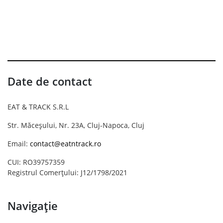
Date de contact
EAT & TRACK S.R.L
Str. Măceșului, Nr. 23A, Cluj-Napoca, Cluj
Email:
contact@eatntrack.ro
CUI: RO39757359
Registrul Comerțului: J12/1798/2021
Navigație