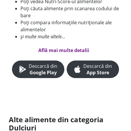
Poți vedea Nutri-Score-ul alimentelor
Poți căuta alimente prin scanarea codului de
bare
Poți compara informațiile nutriționale ale
alimentelor
și multe multe altele...
Află mai multe detalii
Descarcă din
Descarcă din
Google Play
App Store
Alte alimente din categoria
Dulciuri