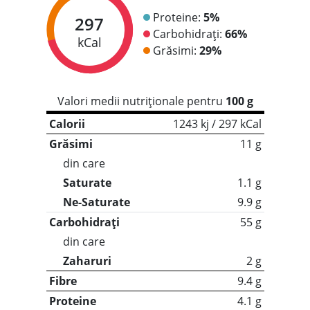
Proteine:
5%
297
Carbohidrați:
66%
kCal
Grăsimi:
29%
Valori medii nutriționale pentru
100 g
Calorii
1243 kj / 297 kCal
Grăsimi
11 g
din care
Saturate
1.1 g
Ne-Saturate
9.9 g
Carbohidrați
55 g
din care
Zaharuri
2 g
Fibre
9.4 g
Proteine
4.1 g