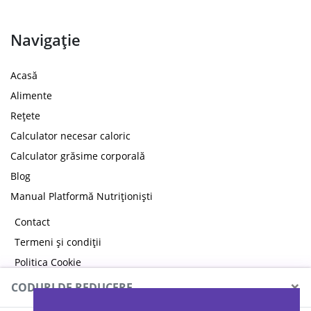
Navigație
Acasă
Alimente
Rețete
Calculator necesar caloric
Calculator grăsime corporală
Blog
Manual Platformă Nutriționiști
Contact
Termeni și condiții
Politica Cookie
Politica de confidențialitate
×
CODURI DE REDUCERE