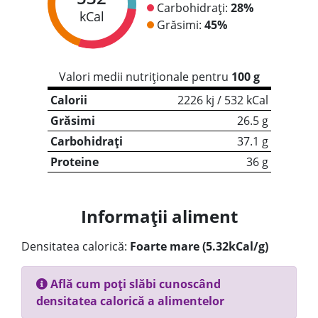
Carbohidrați:
28%
kCal
Grăsimi:
45%
Valori medii nutriționale pentru
100 g
Calorii
2226 kj / 532 kCal
Grăsimi
26.5 g
Carbohidrați
37.1 g
Proteine
36 g
Informații aliment
Densitatea calorică:
Foarte mare (5.32kCal/g)
Află cum poți slăbi cunoscând
densitatea calorică a alimentelor