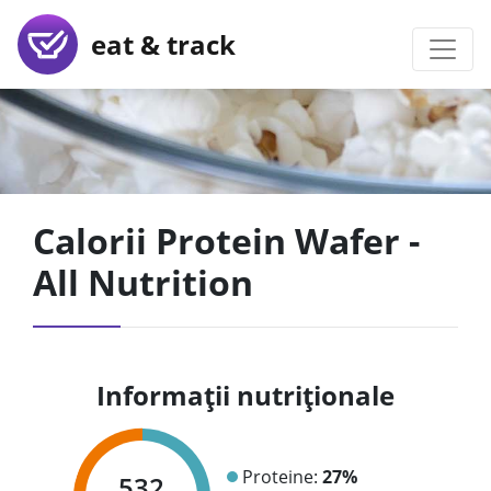
eat & track
Calorii Protein Wafer -
All Nutrition
Informații nutriționale
Proteine:
27%
532