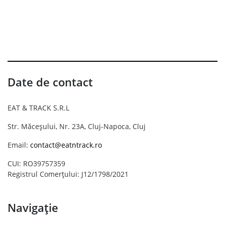
Date de contact
EAT & TRACK S.R.L
Str. Măceșului, Nr. 23A, Cluj-Napoca, Cluj
Email:
contact@eatntrack.ro
CUI: RO39757359
Registrul Comerțului: J12/1798/2021
Navigație