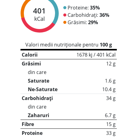
Proteine:
35%
401
Carbohidrați:
36%
kCal
Grăsimi:
29%
Valori medii nutriționale pentru
100 g
Calorii
1678 kj / 401 kCal
Grăsimi
12 g
din care
Saturate
1.6 g
Ne-Saturate
10.4 g
Carbohidrați
34 g
din care
Zaharuri
6.7 g
Fibre
15 g
Proteine
33 g