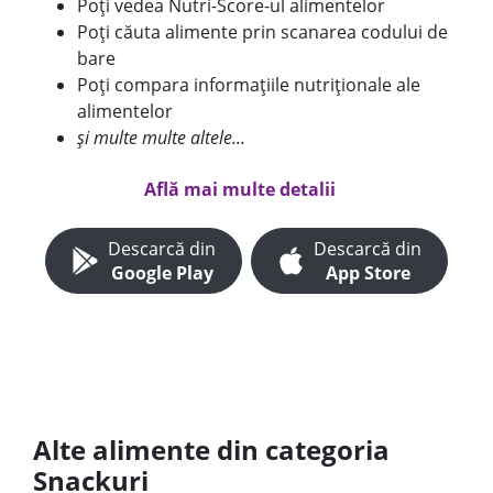
Poți vedea Nutri-Score-ul alimentelor
Poți căuta alimente prin scanarea codului de
bare
Poți compara informațiile nutriționale ale
alimentelor
și multe multe altele...
Află mai multe detalii
Descarcă din
Descarcă din
Google Play
App Store
Alte alimente din categoria
Snackuri