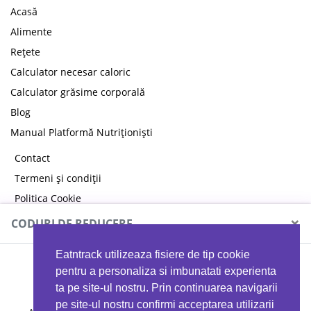
Acasă
Alimente
Rețete
Calculator necesar caloric
Calculator grăsime corporală
Blog
Manual Platformă Nutriționiști
Contact
Termeni și condiții
Politica Cookie
Politica de confidențialitate
×
CODURI DE REDUCERE
Eatntrack utilizeaza fisiere de tip cookie
MYPROTEIN
pentru a personaliza si imbunatati experienta
ta pe site-ul nostru. Prin continuarea navigarii
pe site-ul nostru confirmi acceptarea utilizarii