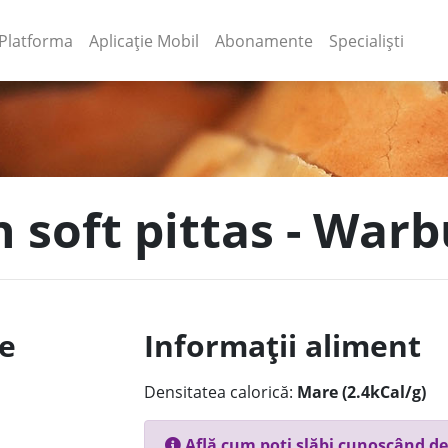
(current)
(current)
Platforma
Aplicație Mobil
Abonamente
Specialiști
n soft pittas - War
le
Informații aliment
Densitatea calorică:
Mare (2.4kCal/g)
Află cum poți slăbi cunoscând de