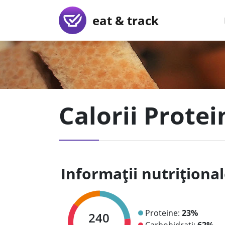
eat & track
Calorii Protei
Informații nutriționa
Proteine:
23%
240
Carbohidrați:
62%