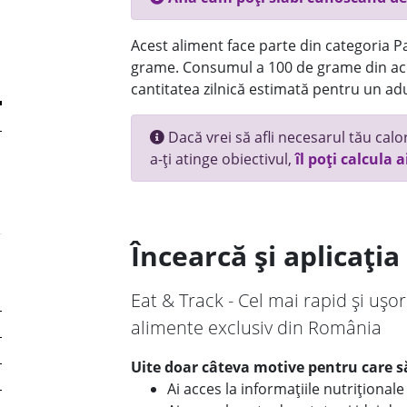
Acest aliment face parte din categoria Pai
grame. Consumul a 100 de grame din ace
cantitatea zilnică estimată pentru un adu
Dacă vrei să afli necesarul tău calori
a-ți atinge obiectivul,
îl poți calcula a
Încearcă și aplicați
Eat & Track - Cel mai rapid și ușor
alimente exclusiv din România
Uite doar câteva motive pentru care să
Ai acces la informațiile nutriționa