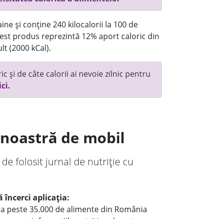
ne și conține 240 kilocalorii la 100 de
st produs reprezintă 12% aport caloric din
lt (2000 kCal).
c și de câte calorii ai nevoie zilnic pentru
ici.
a noastră de mobil
 de folosit jurnal de nutriție cu
 încerci aplicația:
le a peste 35.000 de alimente din România