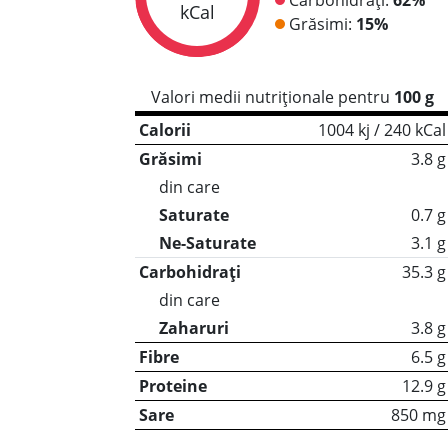
kCal
Grăsimi:
15%
Valori medii nutriționale pentru
100 g
Calorii
1004 kj / 240 kCal
Grăsimi
3.8 g
din care
Saturate
0.7 g
Ne-Saturate
3.1 g
Carbohidrați
35.3 g
din care
Zaharuri
3.8 g
Fibre
6.5 g
Proteine
12.9 g
Sare
850 mg