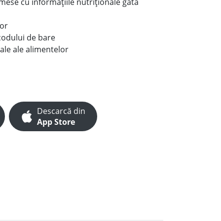
e mese cu informațiile nutriționale gata
lor
codului de bare
ale ale alimentelor
Descarcă din
App Store