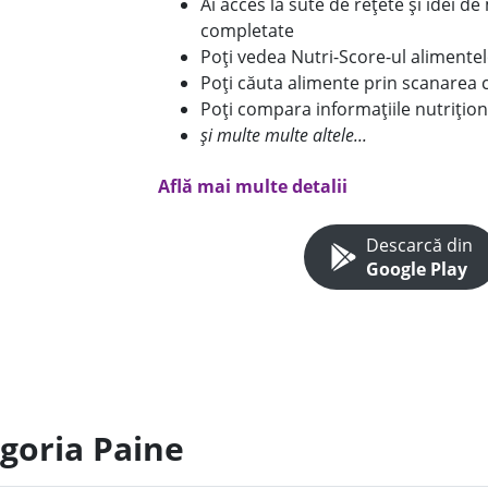
Ai acces la sute de rețete și idei d
completate
Poți vedea Nutri-Score-ul alimente
Poți căuta alimente prin scanarea 
Poți compara informațiile nutrițion
și multe multe altele...
Află mai multe detalii
Descarcă din
Google Play
egoria Paine