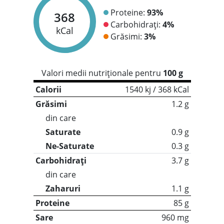
Proteine:
93%
368
Carbohidrați:
4%
kCal
Grăsimi:
3%
Valori medii nutriționale pentru
100 g
Calorii
1540 kj / 368 kCal
Grăsimi
1.2 g
din care
Saturate
0.9 g
Ne-Saturate
0.3 g
Carbohidrați
3.7 g
din care
Zaharuri
1.1 g
Proteine
85 g
Sare
960 mg