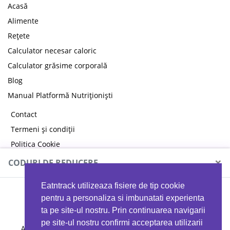
Acasă
Alimente
Rețete
Calculator necesar caloric
Calculator grăsime corporală
Blog
Manual Platformă Nutriționiști
Contact
Termeni și condiții
Politica Cookie
Politica de confidențialitate
×
CODURI DE REDUCERE
Eatntrack utilizeaza fisiere de tip cookie
MYPROTEIN
pentru a personaliza si imbunatati experienta
ta pe site-ul nostru. Prin continuarea navigarii
pe site-ul nostru confirmi acceptarea utilizarii
Ai
40%
reducere la orice comandă folosind codul