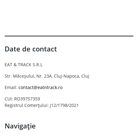
Date de contact
EAT & TRACK S.R.L
Str. Măceșului, Nr. 23A, Cluj-Napoca, Cluj
Email:
contact@eatntrack.ro
CUI: RO39757359
Registrul Comerțului: J12/1798/2021
Navigație