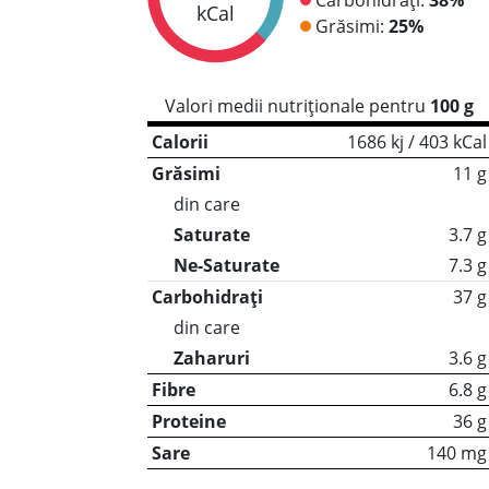
kCal
Grăsimi:
25%
Valori medii nutriționale pentru
100 g
Calorii
1686 kj / 403 kCal
Grăsimi
11 g
din care
Saturate
3.7 g
Ne-Saturate
7.3 g
Carbohidrați
37 g
din care
Zaharuri
3.6 g
Fibre
6.8 g
Proteine
36 g
Sare
140 mg