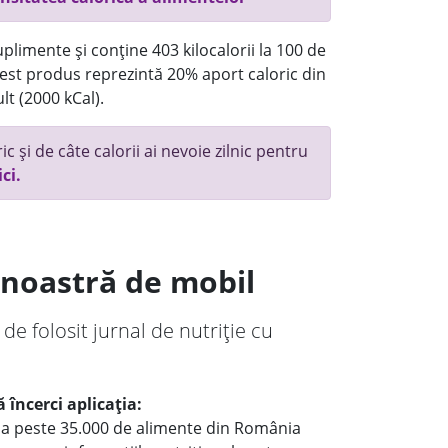
plimente și conține 403 kilocalorii la 100 de
st produs reprezintă 20% aport caloric din
lt (2000 kCal).
c și de câte calorii ai nevoie zilnic pentru
ici.
a noastră de mobil
 de folosit jurnal de nutriție cu
 încerci aplicația:
le a peste 35.000 de alimente din România