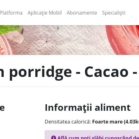
(current)
(current)
Platforma
Aplicație Mobil
Abonamente
Specialiști
in porridge - Caca
le
Informații aliment
Densitatea calorică:
Foarte mare (4.03k
Află cum poți slăbi cunoscând de