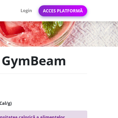
Login
ACCES PLATFORMĂ
o - GymBeam
Cal/g)
nsitatea calorică a alimentelor