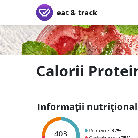
eat & track
Calorii Prote
Informații nutriționa
Proteine:
37%
403
Carbohidrați:
38%