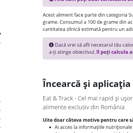
Acest aliment face parte din categoria Su
grame. Consumul a 100 de grame din ace
cantitatea zilnică estimată pentru un adu
Dacă vrei să afli necesarul tău calori
a-ți atinge obiectivul,
îl poți calcula a
Încearcă și aplicați
Eat & Track - Cel mai rapid și ușor
alimente exclusiv din România
Uite doar câteva motive pentru care să
Ai acces la informațiile nutriționa