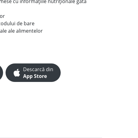
e mese cu informațiile nutriționale gata
lor
codului de bare
ale ale alimentelor
Descarcă din
App Store