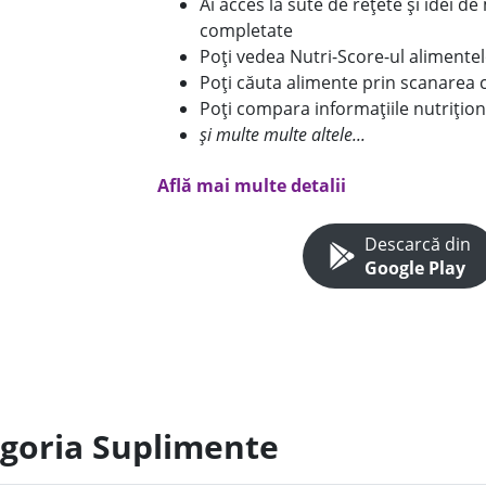
Ai acces la sute de rețete și idei d
completate
Poți vedea Nutri-Score-ul alimente
Poți căuta alimente prin scanarea 
Poți compara informațiile nutrițion
și multe multe altele...
Află mai multe detalii
Descarcă din
Google Play
egoria Suplimente