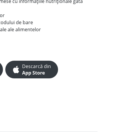
e mese cu informațiile nutriționale gata
lor
codului de bare
ale ale alimentelor
Descarcă din
App Store