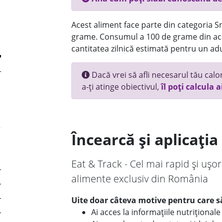
Acest aliment face parte din categoria Sn
grame. Consumul a 100 de grame din ace
cantitatea zilnică estimată pentru un adu
Dacă vrei să afli necesarul tău calori
a-ți atinge obiectivul,
îl poți calcula a
Încearcă și aplicați
Eat & Track - Cel mai rapid și ușor
alimente exclusiv din România
Uite doar câteva motive pentru care să
Ai acces la informațiile nutriționa