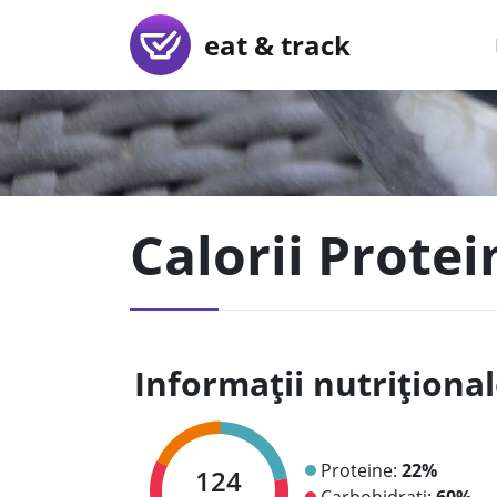
eat & track
Calorii Prote
Informații nutriționa
Proteine:
22%
124
Carbohidrați:
60%