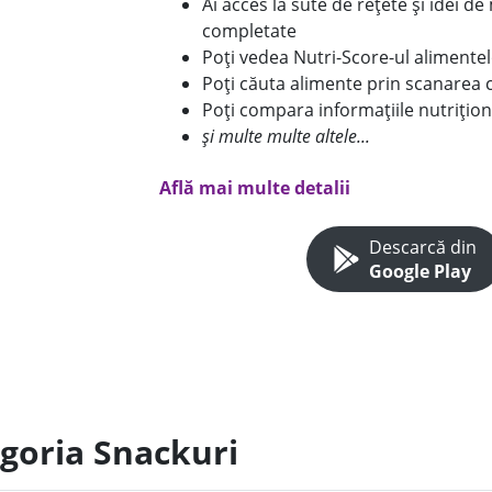
Ai acces la sute de rețete și idei d
completate
Poți vedea Nutri-Score-ul alimente
Poți căuta alimente prin scanarea 
Poți compara informațiile nutrițion
și multe multe altele...
Află mai multe detalii
Descarcă din
Google Play
egoria Snackuri