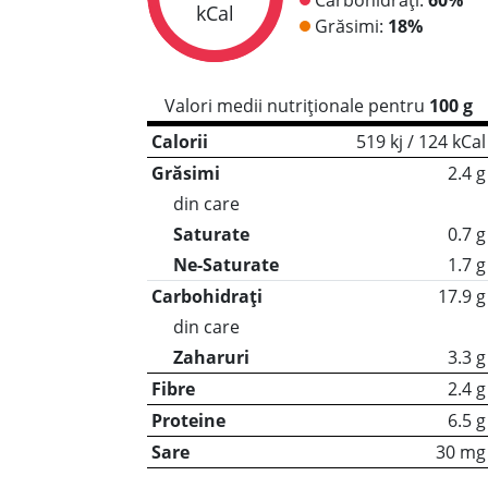
kCal
Grăsimi:
18%
Valori medii nutriționale pentru
100 g
Calorii
519 kj / 124 kCal
Grăsimi
2.4 g
din care
Saturate
0.7 g
Ne-Saturate
1.7 g
Carbohidrați
17.9 g
din care
Zaharuri
3.3 g
Fibre
2.4 g
Proteine
6.5 g
Sare
30 mg