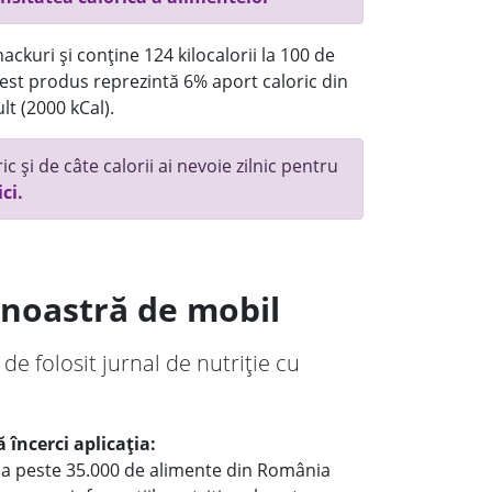
ackuri și conține 124 kilocalorii la 100 de
st produs reprezintă 6% aport caloric din
lt (2000 kCal).
c și de câte calorii ai nevoie zilnic pentru
ici.
a noastră de mobil
 de folosit jurnal de nutriție cu
 încerci aplicația:
le a peste 35.000 de alimente din România