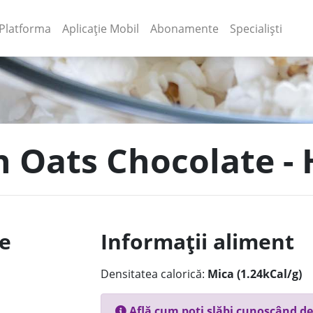
(current)
(current)
Platforma
Aplicație Mobil
Abonamente
Specialiști
in Oats Chocolate -
le
Informații aliment
Densitatea calorică:
Mica (1.24kCal/g)
Află cum poți slăbi cunoscând de