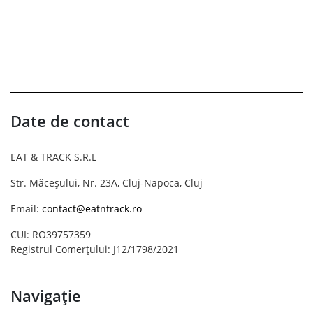
Date de contact
EAT & TRACK S.R.L
Str. Măceșului, Nr. 23A, Cluj-Napoca, Cluj
Email:
contact@eatntrack.ro
CUI: RO39757359
Registrul Comerțului: J12/1798/2021
Navigație