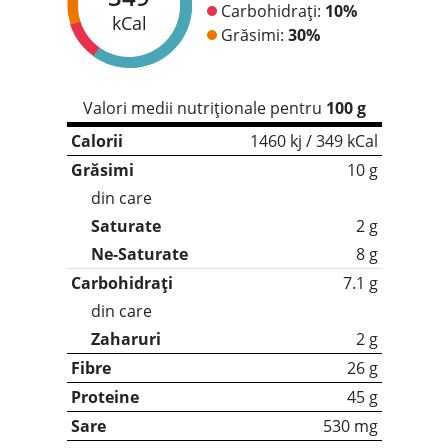
Carbohidrați:
10%
kCal
Grăsimi:
30%
Valori medii nutriționale pentru
100 g
Calorii
1460 kj / 349 kCal
Grăsimi
10 g
din care
Saturate
2 g
Ne-Saturate
8 g
Carbohidrați
7.1 g
din care
Zaharuri
2 g
Fibre
26 g
Proteine
45 g
Sare
530 mg