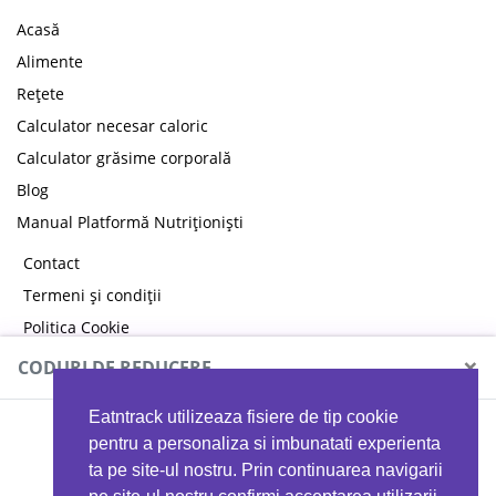
Acasă
Alimente
Rețete
Calculator necesar caloric
Calculator grăsime corporală
Blog
Manual Platformă Nutriționiști
Contact
Termeni și condiții
Politica Cookie
Politica de confidențialitate
×
CODURI DE REDUCERE
Eatntrack utilizeaza fisiere de tip cookie
MYPROTEIN
pentru a personaliza si imbunatati experienta
ta pe site-ul nostru. Prin continuarea navigarii