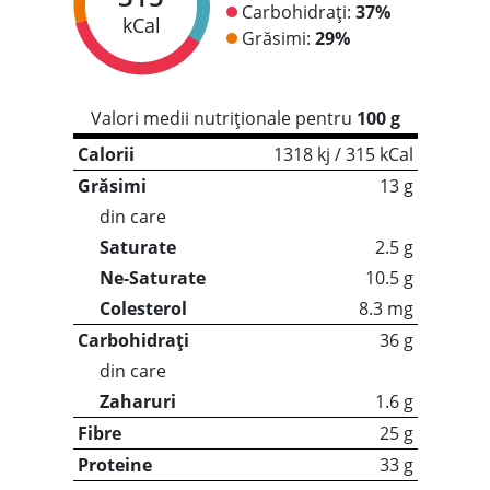
Carbohidrați:
37%
kCal
Grăsimi:
29%
Valori medii nutriționale pentru
100 g
Calorii
1318 kj / 315 kCal
Grăsimi
13 g
din care
Saturate
2.5 g
Ne-Saturate
10.5 g
Colesterol
8.3 mg
Carbohidrați
36 g
din care
Zaharuri
1.6 g
Fibre
25 g
Proteine
33 g