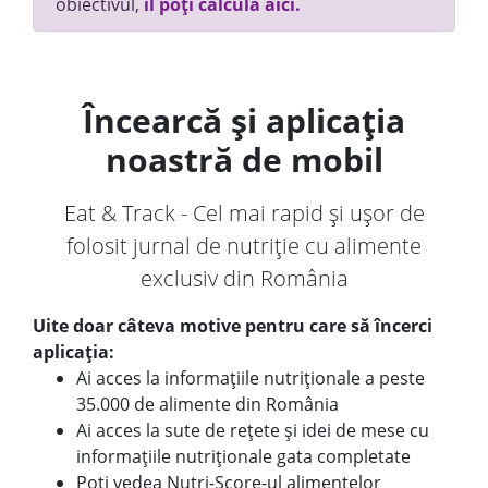
obiectivul,
îl poți calcula aici.
Încearcă și aplicația
noastră de mobil
Eat & Track - Cel mai rapid și ușor de
folosit jurnal de nutriție cu alimente
exclusiv din România
Uite doar câteva motive pentru care să încerci
aplicația:
Ai acces la informațiile nutriționale a peste
35.000 de alimente din România
Ai acces la sute de rețete și idei de mese cu
informațiile nutriționale gata completate
Poți vedea Nutri-Score-ul alimentelor