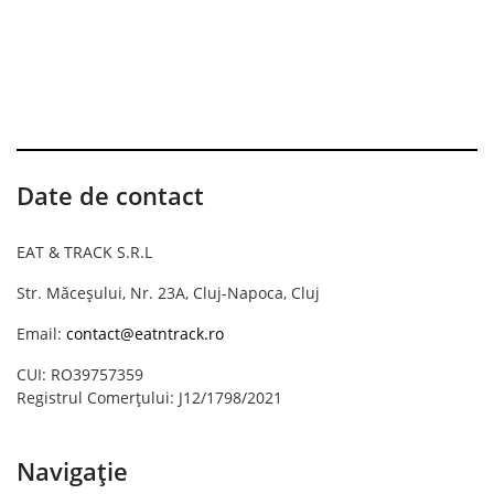
Date de contact
EAT & TRACK S.R.L
Str. Măceșului, Nr. 23A, Cluj-Napoca, Cluj
Email:
contact@eatntrack.ro
CUI: RO39757359
Registrul Comerțului: J12/1798/2021
Navigație