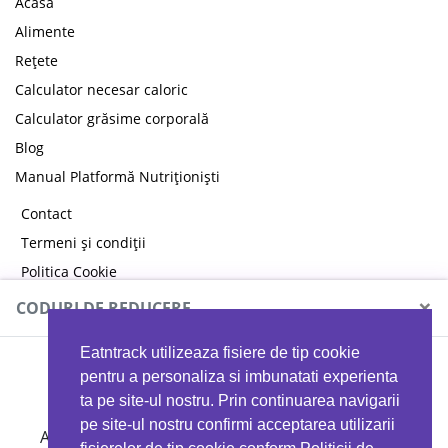
Acasă
Alimente
Rețete
Calculator necesar caloric
Calculator grăsime corporală
Blog
Manual Platformă Nutriționiști
Contact
Termeni și condiții
Politica Cookie
Politica de confidențialitate
×
CODURI DE REDUCERE
Eatntrack utilizeaza fisiere de tip cookie
MYPROTEIN
pentru a personaliza si imbunatati experienta
ta pe site-ul nostru. Prin continuarea navigarii
pe site-ul nostru confirmi acceptarea utilizarii
Ai
40%
reducere la orice comandă folosind codul