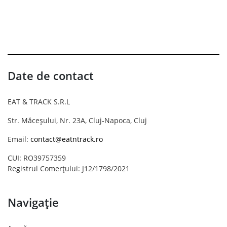
Date de contact
EAT & TRACK S.R.L
Str. Măceșului, Nr. 23A, Cluj-Napoca, Cluj
Email:
contact@eatntrack.ro
CUI: RO39757359
Registrul Comerțului: J12/1798/2021
Navigație