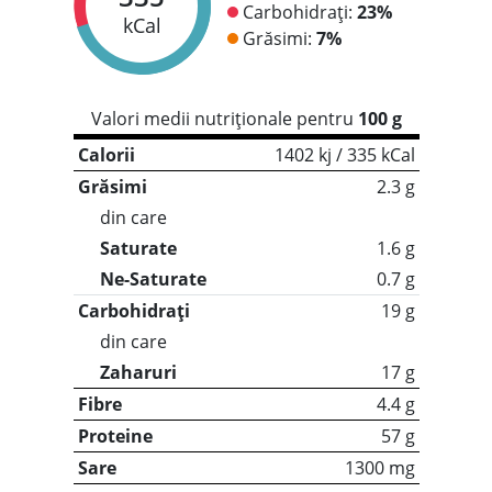
Carbohidrați:
23%
kCal
Grăsimi:
7%
Valori medii nutriționale pentru
100 g
Calorii
1402 kj / 335 kCal
Grăsimi
2.3 g
din care
Saturate
1.6 g
Ne-Saturate
0.7 g
Carbohidrați
19 g
din care
Zaharuri
17 g
Fibre
4.4 g
Proteine
57 g
Sare
1300 mg