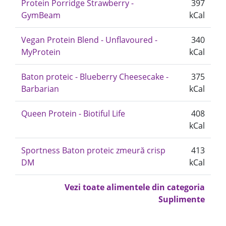
Protein Porridge Strawberry -
397
GymBeam
kCal
Vegan Protein Blend - Unflavoured -
340
MyProtein
kCal
Baton proteic - Blueberry Cheesecake -
375
Barbarian
kCal
Queen Protein - Biotiful Life
408
kCal
Sportness Baton proteic zmeură crisp
413
DM
kCal
Vezi toate alimentele din categoria
Suplimente