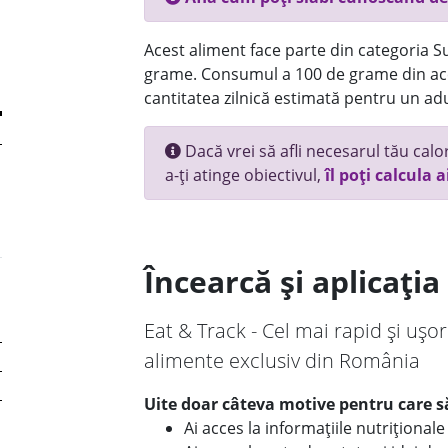
Acest aliment face parte din categoria Su
grame. Consumul a 100 de grame din ace
cantitatea zilnică estimată pentru un adu
Dacă vrei să afli necesarul tău calori
a-ți atinge obiectivul,
îl poți calcula a
Încearcă și aplicați
Eat & Track - Cel mai rapid și ușor
alimente exclusiv din România
Uite doar câteva motive pentru care să
Ai acces la informațiile nutriționa