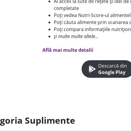
Ai acces la sute de rețete și idei d
completate
Poți vedea Nutri-Score-ul alimente
Poți căuta alimente prin scanarea 
Poți compara informațiile nutrițion
și multe multe altele...
Află mai multe detalii
Descarcă din
Google Play
egoria Suplimente