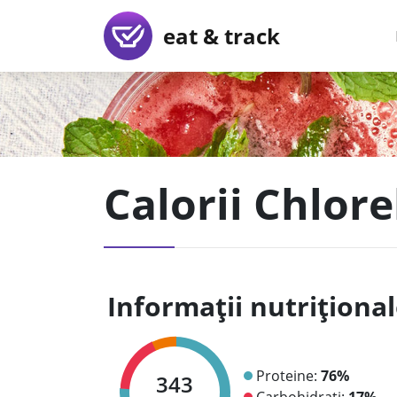
eat & track
Calorii Chlore
Informații nutriționa
Proteine:
76%
343
Carbohidrați:
17%