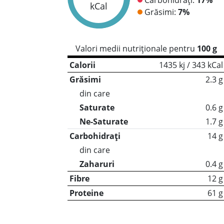
kCal
Grăsimi:
7%
Valori medii nutriționale pentru
100 g
Calorii
1435 kj / 343 kCal
Grăsimi
2.3 g
din care
Saturate
0.6 g
Ne-Saturate
1.7 g
Carbohidrați
14 g
din care
Zaharuri
0.4 g
Fibre
12 g
Proteine
61 g