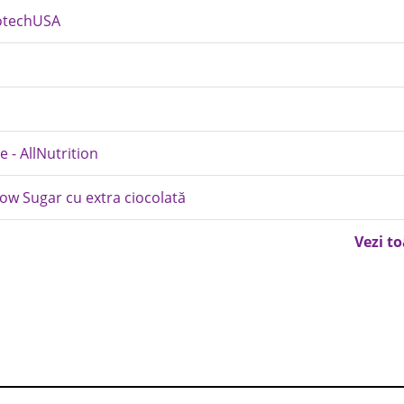
iotechUSA
 - AllNutrition
Low Sugar cu extra ciocolată
Vezi t