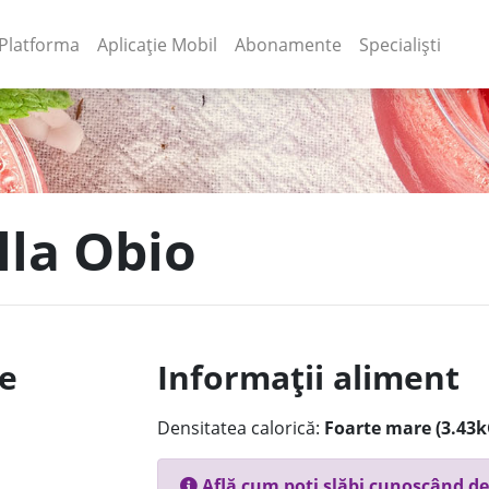
(current)
(current)
Platforma
Aplicație Mobil
Abonamente
Specialiști
lla Obio
le
Informații aliment
Densitatea calorică:
Foarte mare (3.43k
Află cum poți slăbi cunoscând de