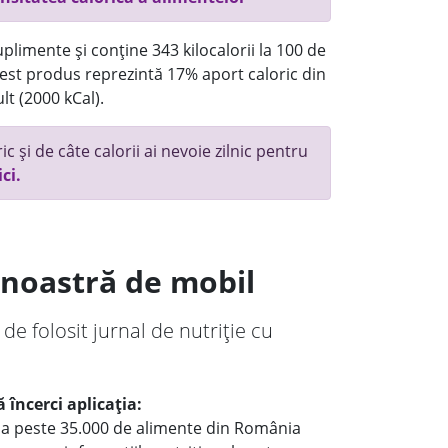
plimente și conține 343 kilocalorii la 100 de
st produs reprezintă 17% aport caloric din
lt (2000 kCal).
c și de câte calorii ai nevoie zilnic pentru
ici.
a noastră de mobil
 de folosit jurnal de nutriție cu
 încerci aplicația:
le a peste 35.000 de alimente din România