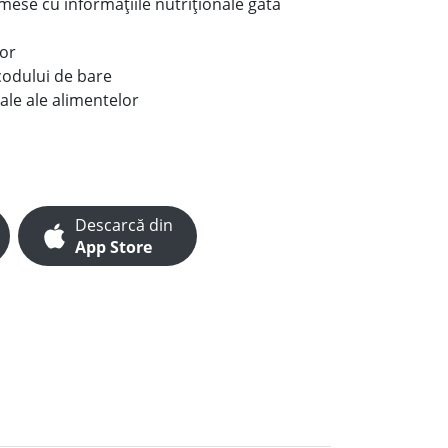
e mese cu informațiile nutriționale gata
lor
codului de bare
ale ale alimentelor
Descarcă din
App Store