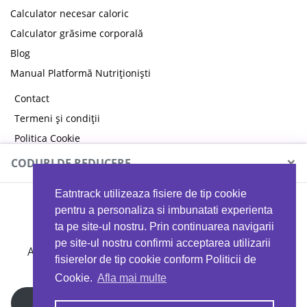
Calculator necesar caloric
Calculator grăsime corporală
Blog
Manual Platformă Nutriționiști
Contact
Termeni și condiții
Politica Cookie
Politica de confidențialitate
×
CODURI DE REDUCERE
Eatntrack utilizeaza fisiere de tip cookie
MYPROTEIN
pentru a personaliza si imbunatati experienta
ta pe site-ul nostru. Prin continuarea navigarii
pe site-ul nostru confirmi acceptarea utilizarii
Ai
40%
reducere la orice comandă folosind codul
fisierelor de tip cookie conform Politicii de
EATTRACK
Cookie.
Afla mai multe
Profită acum