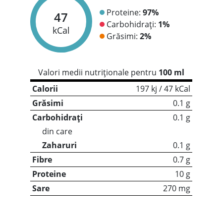
Proteine:
97%
47
Carbohidrați:
1%
kCal
Grăsimi:
2%
Valori medii nutriționale pentru
100 ml
Calorii
197 kj / 47 kCal
Grăsimi
0.1 g
Carbohidrați
0.1 g
din care
Zaharuri
0.1 g
Fibre
0.7 g
Proteine
10 g
Sare
270 mg