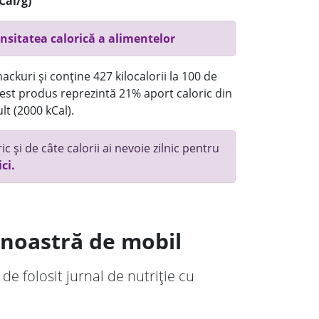
Cal/g)
nsitatea calorică a alimentelor
ackuri și conține 427 kilocalorii la 100 de
st produs reprezintă 21% aport caloric din
lt (2000 kCal).
c și de câte calorii ai nevoie zilnic pentru
ici.
a noastră de mobil
 de folosit jurnal de nutriție cu