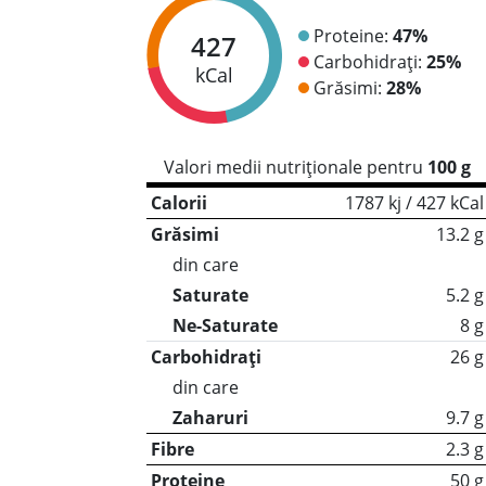
Proteine:
47%
427
Carbohidrați:
25%
kCal
Grăsimi:
28%
Valori medii nutriționale pentru
100 g
Calorii
1787 kj / 427 kCal
Grăsimi
13.2 g
din care
Saturate
5.2 g
Ne-Saturate
8 g
Carbohidrați
26 g
din care
Zaharuri
9.7 g
Fibre
2.3 g
Proteine
50 g