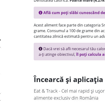
Densitatea calorică:
Foarte mare (4.27k
Află cum poți slăbi cunoscând de
Acest aliment face parte din categoria Sn
grame. Consumul a 100 de grame din ace
cantitatea zilnică estimată pentru un adu
Dacă vrei să afli necesarul tău calori
a-ți atinge obiectivul,
îl poți calcula a
Încearcă și aplicați
Eat & Track - Cel mai rapid și ușor
alimente exclusiv din România