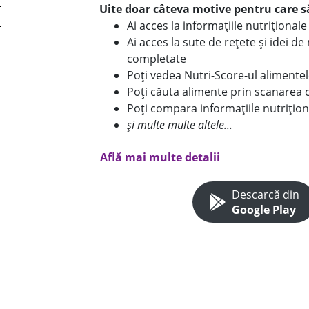
Uite doar câteva motive pentru care să
Ai acces la informațiile nutriționa
Ai acces la sute de rețete și idei d
completate
Poți vedea Nutri-Score-ul alimente
Poți căuta alimente prin scanarea 
Poți compara informațiile nutrițion
și multe multe altele...
Află mai multe detalii
Descarcă din
Google Play