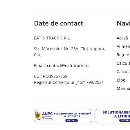
Date de contact
Navi
EAT & TRACK S.R.L
Acasă
Alimen
Str. Măceșului, Nr. 23A, Cluj-Napoca,
Cluj
Rețete
Calcul
Email:
contact@eatntrack.ro
Calcul
CUI: RO39757359
Blog
Registrul Comerțului: J12/1798/2021
Manual