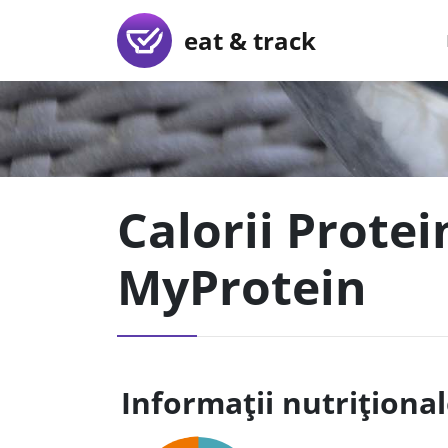
eat & track
Calorii Prote
MyProtein
Informații nutriționa