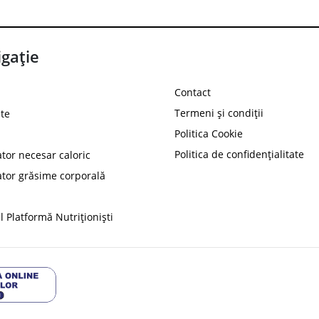
gație
Contact
Termeni și condiții
te
Politica Cookie
Politica de confidențialitate
ator necesar caloric
PROT
ator grăsime corporală
Ai
10%
reducere la
folosind codul
 Platformă Nutriționiști
Profită 