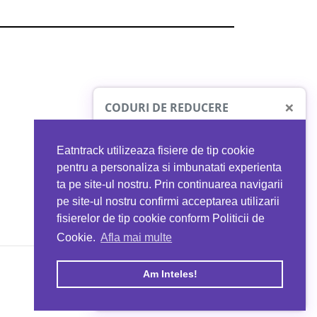
×
CODURI DE REDUCERE
Eatntrack utilizeaza fisiere de tip cookie
O41
MYPROTEIN
pentru a personaliza si imbunatati experienta
ta pe site-ul nostru. Prin continuarea navigarii
 orice comandă
Ai
40%
reducere la orice comandă
pe site-ul nostru confirmi acceptarea utilizarii
EATNTRACK
folosind codul
EATTRACK
fisierelor de tip cookie conform Politicii de
Cookie.
Afla mai multe
acum
Profită acum
Am Inteles!
Copyright © 2026 EAT & TRACK S.R.L