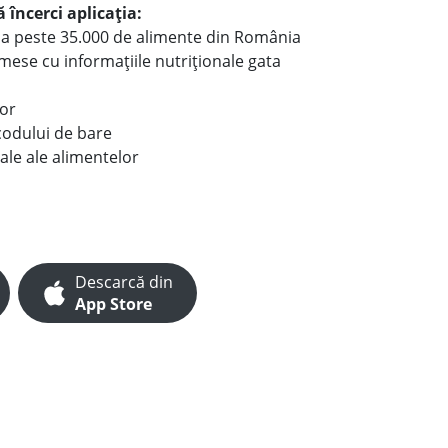
 încerci aplicația:
le a peste 35.000 de alimente din România
e mese cu informațiile nutriționale gata
lor
codului de bare
ale ale alimentelor
Descarcă din
App Store