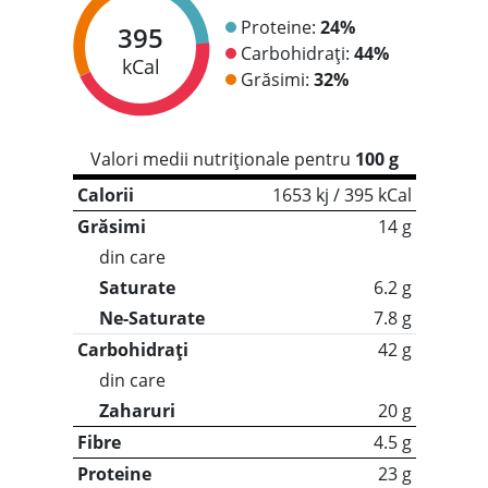
Proteine:
24%
395
Carbohidrați:
44%
kCal
Grăsimi:
32%
Valori medii nutriționale pentru
100 g
Calorii
1653 kj / 395 kCal
Grăsimi
14 g
din care
Saturate
6.2 g
Ne-Saturate
7.8 g
Carbohidrați
42 g
din care
Zaharuri
20 g
Fibre
4.5 g
Proteine
23 g