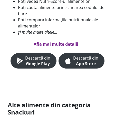
Poți vedea Nutri-Score-ul alimentelor
Poți căuta alimente prin scanarea codului de
bare
Poți compara informațiile nutriționale ale
alimentelor
și multe multe altele...
Află mai multe detalii
Descarcă din
Descarcă din
Google Play
App Store
Alte alimente din categoria
Snackuri