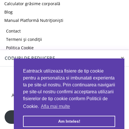
Calculator grăsime corporală
Blog
Manual Platformă Nutriționiști
Contact
Termeni și condiții
Politica Cookie
Politica de confidențialitate
×
CODURI DE REDUCERE
Eatntrack utilizeaza fisiere de tip cookie
MYPROTEIN
pentru a personaliza si imbunatati experienta
ta pe site-ul nostru. Prin continuarea navigarii
pe site-ul nostru confirmi acceptarea utilizarii
Ai
40%
reducere la orice comandă folosind codul
fisierelor de tip cookie conform Politicii de
EATTRACK
Cookie.
Afla mai multe
Profită acum
Am Inteles!
Copyright © 2026 EAT & TRACK S.R.L