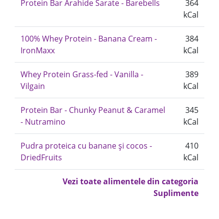
Protein Bar Arahide Sarate - Barebells
364
kCal
100% Whey Protein - Banana Cream -
384
IronMaxx
kCal
Whey Protein Grass-fed - Vanilla -
389
Vilgain
kCal
Protein Bar - Chunky Peanut & Caramel
345
- Nutramino
kCal
Pudra proteica cu banane și cocos -
410
DriedFruits
kCal
Vezi toate alimentele din categoria
Suplimente