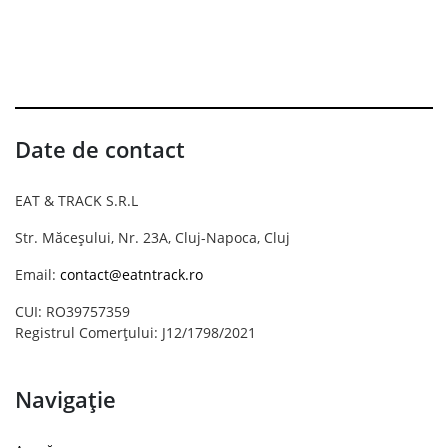
Date de contact
EAT & TRACK S.R.L
Str. Măceșului, Nr. 23A, Cluj-Napoca, Cluj
Email:
contact@eatntrack.ro
CUI: RO39757359
Registrul Comerțului: J12/1798/2021
Navigație