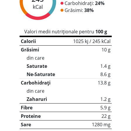
Carbohidrați:
24%
kCal
Grăsimi:
38%
Valori medii nutriționale pentru
100 g
Calorii
1025 kj / 245 kCal
Grăsimi
10 g
din care
Saturate
1.4 g
Ne-Saturate
8.6 g
Carbohidrați
13.8 g
din care
Zaharuri
1.2 g
Fibre
5.9 g
Proteine
22 g
Sare
1280 mg