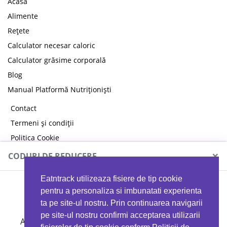
Acasă
Alimente
Rețete
Calculator necesar caloric
Calculator grăsime corporală
Blog
Manual Platformă Nutriționiști
Contact
Termeni și condiții
Politica Cookie
Politica de confidențialitate
×
CODURI DE REDUCERE
Eatntrack utilizeaza fisiere de tip cookie
MYPROTEIN
pentru a personaliza si imbunatati experienta
ta pe site-ul nostru. Prin continuarea navigarii
pe site-ul nostru confirmi acceptarea utilizarii
Ai
40%
reducere la orice comandă folosind codul