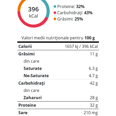
Proteine:
32%
396
Carbohidrați:
43%
kCal
Grăsimi:
25%
Valori medii nutriționale pentru
100 g
Calorii
1657 kj / 396 kCal
Grăsimi
11 g
din care
Saturate
6.3 g
Ne-Saturate
4.7 g
Carbohidrați
42 g
din care
Zaharuri
28 g
Proteine
32 g
Sare
210 mg