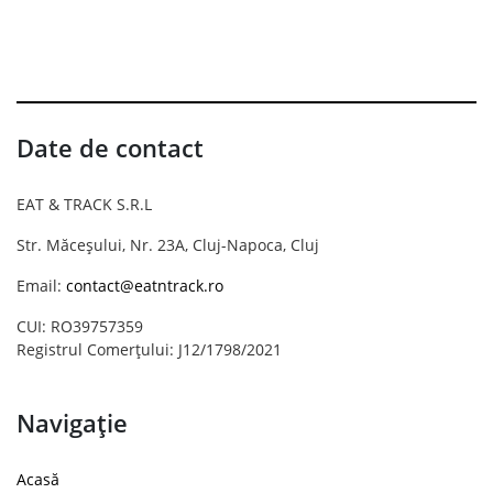
Date de contact
EAT & TRACK S.R.L
Str. Măceșului, Nr. 23A, Cluj-Napoca, Cluj
Email:
contact@eatntrack.ro
CUI: RO39757359
Registrul Comerțului: J12/1798/2021
Navigație
Acasă