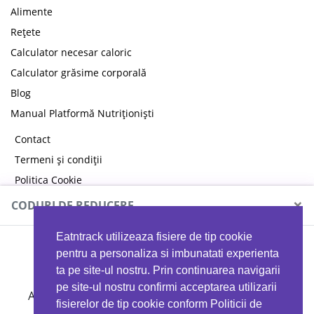
Alimente
Rețete
Calculator necesar caloric
Calculator grăsime corporală
Blog
Manual Platformă Nutriționiști
Contact
Termeni și condiții
Politica Cookie
Politica de confidențialitate
×
CODURI DE REDUCERE
Eatntrack utilizeaza fisiere de tip cookie
MYPROTEIN
pentru a personaliza si imbunatati experienta
ta pe site-ul nostru. Prin continuarea navigarii
pe site-ul nostru confirmi acceptarea utilizarii
Ai
40%
reducere la orice comandă folosind codul
fisierelor de tip cookie conform Politicii de
EATTRACK