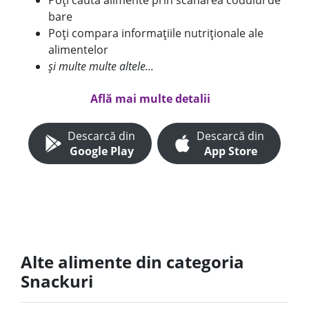
Poți căuta alimente prin scanarea codului de
bare
Poți compara informațiile nutriționale ale
alimentelor
și multe multe altele...
Află mai multe detalii
Descarcă din
Descarcă din
Google Play
App Store
Alte alimente din categoria
Snackuri