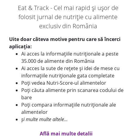
Eat & Track - Cel mai rapid și ușor de
folosit jurnal de nutriție cu alimente
exclusiv din România
Uite doar câteva motive pentru care să încerci
aplicația:
Ai acces la informațiile nutriționale a peste
35.000 de alimente din România
Ai acces la sute de rețete și idei de mese cu
informațiile nutriționale gata completate
Poți vedea Nutri-Score-ul alimentelor
Poți căuta alimente prin scanarea codului de
bare
Poți compara informațiile nutriționale ale
alimentelor
și multe multe altele...
Află mai multe detalii