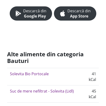
Descarcă din
Descarcă din
Google Play
App Store
Alte alimente din categoria
Bauturi
Solevita Bio Portocale
41
kCal
Suc de mere nefiltrat - Solevita (Lidl)
45
kCal