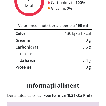
Carbohidrați:
100%
kCal
Grăsimi:
0%
Valori medii nutriționale pentru
100 ml
Calorii
130 kj / 31 kCal
Grăsimi
0 g
Carbohidrați
7.6 g
din care
Zaharuri
7.4 g
Proteine
0 g
Informații aliment
Densitatea calorică:
Foarte mica (0.31kCal/ml)