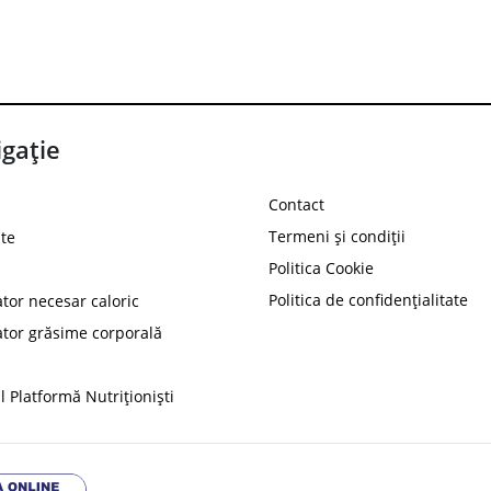
gație
Contact
Termeni și condiții
te
Politica Cookie
Politica de confidențialitate
ator necesar caloric
PROT
ator grăsime corporală
Ai
10%
reducere la
folosind codul
 Platformă Nutriționiști
Profită 