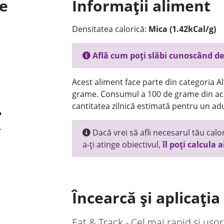
le
Informații aliment
Densitatea calorică:
Mica (1.42kCal/g)
Află cum poți slăbi cunoscând de
Acest aliment face parte din categoria Alt
grame. Consumul a 100 de grame din ace
cantitatea zilnică estimată pentru un adu
Dacă vrei să afli necesarul tău calori
a-ți atinge obiectivul,
îl poți calcula a
Încearcă și aplicați
Eat & Track - Cel mai rapid și ușor