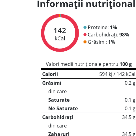
Informații nutriționa
Proteine:
1%
142
Carbohidrați:
98%
kCal
Grăsimi:
1%
Valori medii nutriționale pentru
100 g
Calorii
594 kj / 142 kCal
Grăsimi
0.2 g
din care
Saturate
0.1 g
Ne-Saturate
0.1 g
Carbohidrați
34.5 g
din care
Zaharuri
34.5 g