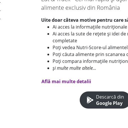
alimente exclusiv din România
Uite doar câteva motive pentru care să
Ai acces la informațiile nutriționa
Ai acces la sute de rețete și idei d
completate
Poți vedea Nutri-Score-ul alimente
Poți căuta alimente prin scanarea 
Poți compara informațiile nutrițion
și multe multe altele...
Află mai multe detalii
Descarcă din
Google Play