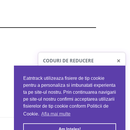
×
CODURI DE REDUCERE
Eatntrack utilizeaza fisiere de tip cookie
O41
MYPROTEIN
pentru a personaliza si imbunatati experienta
ta pe site-ul nostru. Prin continuarea navigarii
 orice comandă
Ai
40%
reducere la orice comandă
pe site-ul nostru confirmi acceptarea utilizarii
EATNTRACK
folosind codul
EATTRACK
fisierelor de tip cookie conform Politicii de
Cookie.
Afla mai multe
acum
Profită acum
Am Inteles!