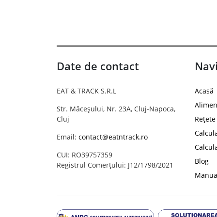
Date de contact
Navi
EAT & TRACK S.R.L
Acasă
Alimen
Str. Măceșului, Nr. 23A, Cluj-Napoca,
Cluj
Rețete
Calcul
Email:
contact@eatntrack.ro
Calcul
CUI: RO39757359
Blog
Registrul Comerțului: J12/1798/2021
Manual