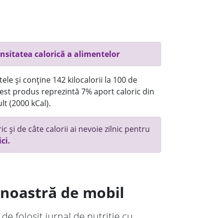
nsitatea calorică a alimentelor
ele și conține 142 kilocalorii la 100 de
st produs reprezintă 7% aport caloric din
lt (2000 kCal).
c și de câte calorii ai nevoie zilnic pentru
ici.
a noastră de mobil
 de folosit jurnal de nutriție cu