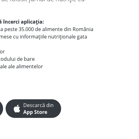
 încerci aplicația:
le a peste 35.000 de alimente din România
e mese cu informațiile nutriționale gata
lor
codului de bare
ale ale alimentelor
Descarcă din
App Store