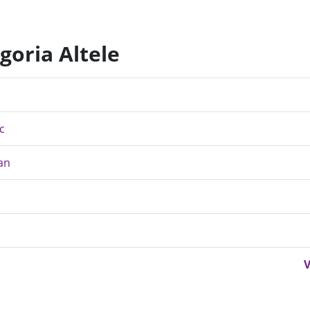
goria Altele
c
an
V