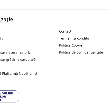
gație
Contact
Termeni și condiții
te
Politica Cookie
Politica de confidențialitate
ator necesar caloric
PROT
ator grăsime corporală
Ai
10%
reducere la
folosind codul
 Platformă Nutriționiști
Profită 