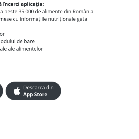
 încerci aplicația:
le a peste 35.000 de alimente din România
e mese cu informațiile nutriționale gata
lor
codului de bare
ale ale alimentelor
Descarcă din
App Store