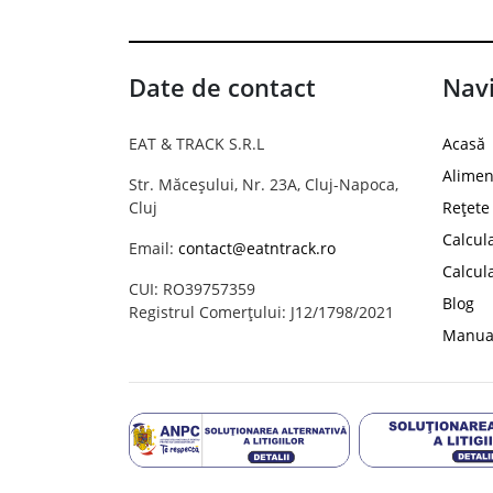
Date de contact
Navi
EAT & TRACK S.R.L
Acasă
Alimen
Str. Măceșului, Nr. 23A, Cluj-Napoca,
Cluj
Rețete
Calcul
Email:
contact@eatntrack.ro
Calcul
CUI: RO39757359
Blog
Registrul Comerțului: J12/1798/2021
Manual