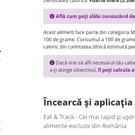
Densitatea calorică:
Foarte mare (3.53k
Află cum poți slăbi cunoscând de
Acest aliment face parte din categoria Ma
100 de grame. Consumul a 100 de grame
caloric din cantitatea zilnică estimată pe
Dacă vrei să afli necesarul tău calori
a-ți atinge obiectivul,
îl poți calcula a
Încearcă și aplicați
Eat & Track - Cel mai rapid și ușor
alimente exclusiv din România