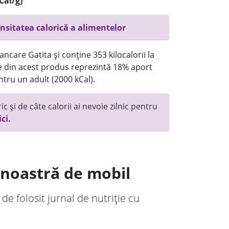
Cal/g)
nsitatea calorică a alimentelor
ncare Gatita și conține 353 kilocalorii la
 din acest produs reprezintă 18% aport
ntru un adult (2000 kCal).
c și de câte calorii ai nevoie zilnic pentru
ici.
a noastră de mobil
 de folosit jurnal de nutriție cu