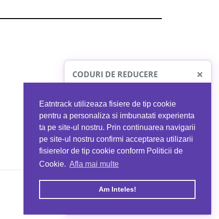
×
CODURI DE REDUCERE
Eatntrack utilizeaza fisiere de tip cookie
O41
MYPROTEIN
pentru a personaliza si imbunatati experienta
ta pe site-ul nostru. Prin continuarea navigarii
 orice comandă
Ai
40%
reducere la orice comandă
pe site-ul nostru confirmi acceptarea utilizarii
EATNTRACK
folosind codul
EATTRACK
fisierelor de tip cookie conform Politicii de
Cookie.
Afla mai multe
acum
Profită acum
Am Inteles!
Copyright © 2026 EAT & TRACK S.R.L