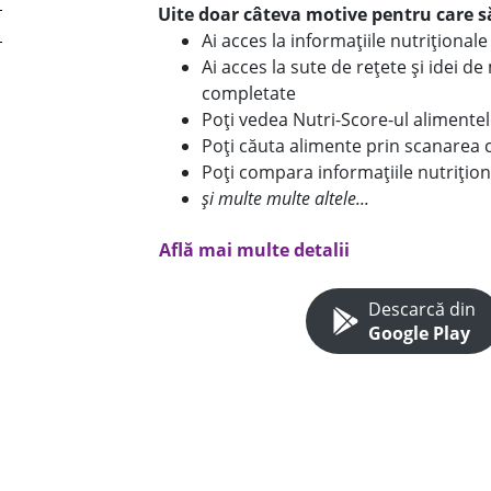
Uite doar câteva motive pentru care să
Ai acces la informațiile nutriționa
Ai acces la sute de rețete și idei d
completate
Poți vedea Nutri-Score-ul alimente
Poți căuta alimente prin scanarea 
Poți compara informațiile nutrițion
și multe multe altele...
Află mai multe detalii
Descarcă din
Google Play