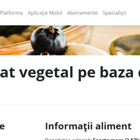
(current)
(current)
Platforma
Aplicație Mobil
Abonamente
Specialiști
at vegetal pe baza 
le
Informații aliment