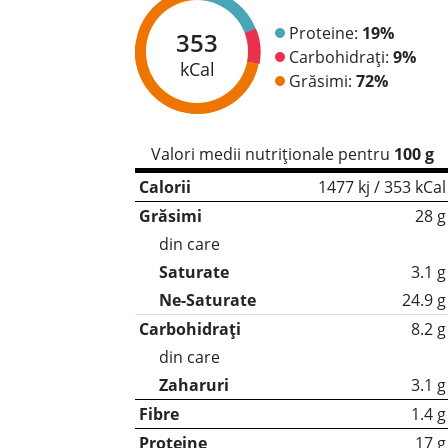
Proteine:
19%
353
Carbohidrați:
9%
kCal
Grăsimi:
72%
Valori medii nutriționale pentru
100 g
Calorii
1477 kj / 353 kCal
Grăsimi
28 g
din care
Saturate
3.1 g
Ne-Saturate
24.9 g
Carbohidrați
8.2 g
din care
Zaharuri
3.1 g
Fibre
1.4 g
Proteine
17 g